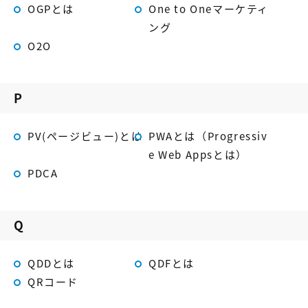
【店舗型ビジネス向け】エリ
【金融機関向け】マーケティ
OGPとは
One to Oneマーケティ
ア
ング
ング
マーケティングサービス
サービス
O2O
【IT企業向け】マーケティン
SNSアカウント運用代行サー
グ
ビス（LINE）
サービス
P
広告プロモーションの製品
PV(ページビュー)とは
PWAとは（Progressiv
【クリニック向け】新規集患
【歯科業界向け】新規集患
e Web Appsとは）
Web広告サービス
Web広告パッケージ
PDCA
【塾・個別塾業界向け】新規
サイトアクセス増加パッケー
集客Web広告パッケージ
ジ
Q
商圏ねらいうちパッケージ
求人パッケージ
QDDとは
QDFとは
Web制作の製品
QRコード
WEBプラス