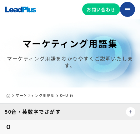
お問い合わせ
マーケティング用語集
広告プロモーション
MA/CRM/SFA導入・運用
マーケティング用語をわかりやすくご説明いたしま
す。
Web制作
マーケティング基盤の製品
マーケティングコンサルティング
Leadplus One
MyFolio
コンテンツ制作
マーケティング用語集
O~U 行
サイトアクセス解析ダッシュ
HubSpot導入・運用
マーケティング基盤
ボード
50音・英数字でさがす
O
マーケティングサービスの製品