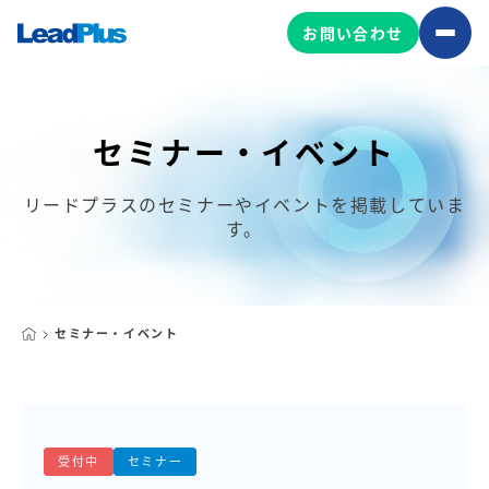
お問い合わせ
セミナー・イベント
広告プロモーション
MA/CRM/SFA導入・運用
リードプラスのセミナーやイベントを掲載していま
す。
Web制作
マーケティング基盤の製品
マーケティングコンサルティング
Leadplus One
MyFolio
コンテンツ制作
セミナー・イベント
サイトアクセス解析ダッシュ
HubSpot導入・運用
マーケティング基盤
ボード
マーケティングサービスの製品
受付中
セミナー