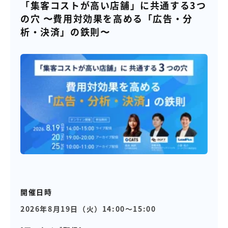
【店舗型ビジネス向け】エリ
【金融機関向け】マーケティ
「集客コストが高い店舗」に共通する3つ
ア
ング
の穴 〜費用対効果を高める「広告・分
マーケティングサービス
サービス
析・決済」の鉄則〜
【IT企業向け】マーケティン
SNSアカウント運用代行サー
グ
ビス（LINE）
サービス
広告プロモーションの製品
【クリニック向け】新規集患
【歯科業界向け】新規集患
Web広告サービス
Web広告パッケージ
【塾・個別塾業界向け】新規
サイトアクセス増加パッケー
集客Web広告パッケージ
ジ
商圏ねらいうちパッケージ
求人パッケージ
開催日時
Web制作の製品
2026年8月19日（火）14:00～15:00
WEBプラス