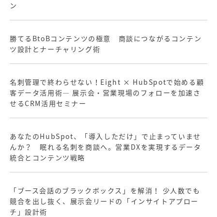
ン
勝てるBtoBコンテンツの極意 商談につながるコンテン
ツ設計とナーチャリング術
名刺管理で終わらせない！Eight × HubSpotで始める顧
客データ活用術― 展示会・営業現場のフォローを加速さ
せるCRM活用セミナー
あなたのHubSpot、「導入しただけ」で止まっていませ
んか？ 眠れる名刺を商談へ。営業DXを実現するデータ
統合とコンテンツ戦略
「ブース会話のブラックボックス」を解消！ 少人数でも
競合を出し抜く、展示会リードの「インサイトアプロー
チ」設計術