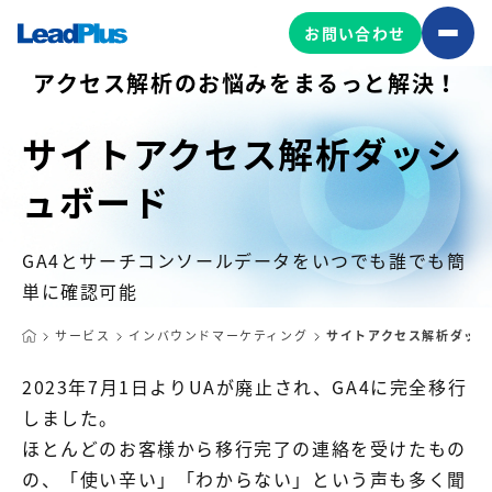
お問い合わせ
アクセス解析のお悩みをまるっと解決！
サイトアクセス解析ダッシ
広告プロモーション
ュボード
MA/CRM/SFA導入・運用
Web制作
GA4とサーチコンソールデータをいつでも誰でも簡
マーケティング基盤の製品
マーケティングコンサルティング
単に確認可能
Leadplus One
MyFolio
コンテンツ制作
サービス
インバウンドマーケティング
サイトアクセス解析ダッシ
サイトアクセス解析ダッシュ
HubSpot導入・運用
マーケティング基盤
2023年7月1日よりUAが廃止され、GA4に完全移行
ボード
しました。
ほとんどのお客様から移行完了の連絡を受けたもの
マーケティングサービスの製品
の、「使い辛い」「わからない」という声も多く聞