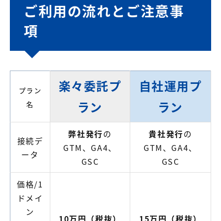
ご利用の流れとご注意事
項
楽々委託プ
自社運用プ
プラン
ラン
ラン
名
弊社発行
の
貴社発行
の
接続デ
GTM、GA4、
GTM、GA4、
ータ
GSC
GSC
価格/1
ドメイ
ン
10万円（税抜）
15万円（税抜）