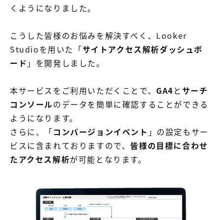
【店舗型ビジネス向け】エリ
【金融機関向け】マーケティ
くようになりました。
ア
ング
マーケティングサービス
サービス
こうした皆様のお悩みを解決すべく、Looker
【IT企業向け】マーケティン
SNSアカウント運用代行サー
Studioを用いた「
サイトアクセス解析ダッシュボ
グ
ビス（LINE）
サービス
ード
」を開発しました。
広告プロモーションの製品
本サービスをご利用いただくことで、
GA4
と
サーチ
コンソール
のデータを簡単に確認することができる
【クリニック向け】新規集患
【歯科業界向け】新規集患
ようになります。
Web広告サービス
Web広告パッケージ
さらに、「
コンバージョンイベント
」の設定もサー
【塾・個別塾業界向け】新規
サイトアクセス増加パッケー
ビスに含まれておりますので、
皆様の目標に合わせ
集客Web広告パッケージ
ジ
た
アクセス解析
が可能となります。
商圏ねらいうちパッケージ
求人パッケージ
Web制作の製品
WEBプラス