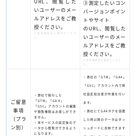
URL、閲覧した
③
測定したいコン
いユーザーのメー
バージョンポイン
ルアドレスをご教
トやサイト
授ください。
の
URL
、閲覧した
※各営業担当と進めてくださ
いユーザーのメー
い。
ルアドレスをご教
授ください。
※
各営業担当と進めてくださ
い。
・貴社の
「
GTM
」
「
GA4
」
「
GSC
」
アカウント
内で弊
社設定担当者が作業を
行い
・弊社で発行した
ご留意
「
GTM
」「
GA
４」
ます。
「
GSC
」アカウントの
編集
事項
・
貴社にて
GA4
タグを設置
や閲覧権限はお渡しができ
ません。
（プラ
した時以降のデータはダッ
・本サービスの設定後のデ
ン別）
ータから閲覧ができるよう
シュボードに
反映できます
になります。