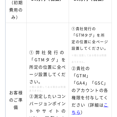
（初期
費用の
み）
①
貴社発行の
「
GTM
タグ」を所
定の位置に
全ページ
設置
してください。
①
弊社発行の
※
既に設置してある場合は問題
「
GTM
タグ」を
ありません。
所定の位置に
全ペ
②
貴社の
ージ設置
してくだ
「
GTM
」
さい。
「
GA4
」「
GSC
」
※
既に設置してある場合は問題
のアカウントの各
ありません。
お客様
②測定したいコン
権限を付与してく
のご準
バージョンポイン
ださい
（詳細は
こ
備
トやサイトの
ちら
）