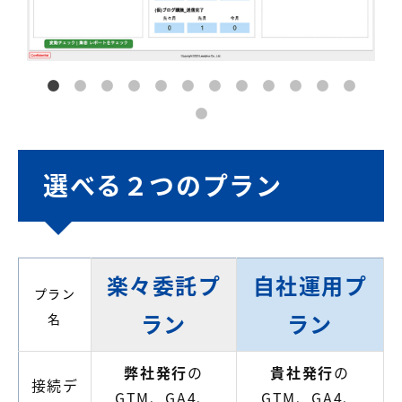
選べる２つのプラン
楽々委託プ
自社運用プ
プラン
ラン
ラン
名
弊社発行
の
貴社発行
の
接続デ
GTM、GA4、
GTM、GA4、