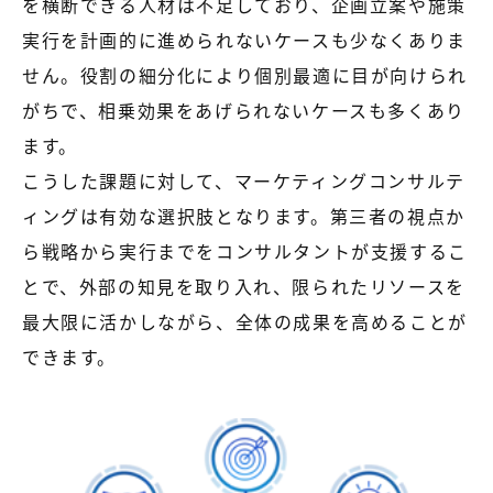
を横断できる人材は不足しており、企画立案や施策
【店舗型ビジネス向け】エリ
【金融機関向け】マーケティ
ア
ング
実行を計画的に進められないケースも少なくありま
マーケティングサービス
サービス
せん。役割の細分化により個別最適に目が向けられ
【IT企業向け】マーケティン
SNSアカウント運用代行サー
がちで、相乗効果をあげられないケースも多くあり
グ
ビス（LINE）
サービス
ます。
こうした課題に対して、マーケティングコンサルテ
広告プロモーションの製品
ィングは有効な選択肢となります。第三者の視点か
【クリニック向け】新規集患
【歯科業界向け】新規集患
ら戦略から実行までをコンサルタントが支援するこ
Web広告サービス
Web広告パッケージ
とで、外部の知見を取り入れ、限られたリソースを
【塾・個別塾業界向け】新規
サイトアクセス増加パッケー
最大限に活かしながら、全体の成果を高めることが
集客Web広告パッケージ
ジ
できます。
商圏ねらいうちパッケージ
求人パッケージ
Web制作の製品
WEBプラス