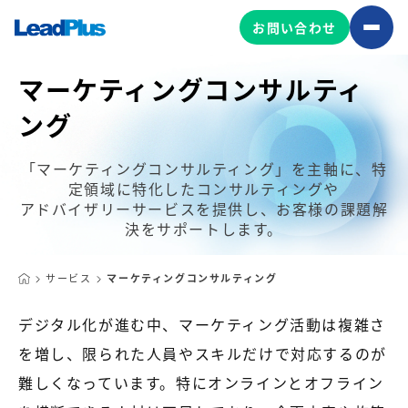
お問い合わせ
マーケティングコンサルティ
ング
広告プロモーション
MA/CRM/SFA導入・運用
「マーケティングコンサルティング」を主軸に、特
定領域に特化したコンサルティングや
Web制作
アドバイザリーサービスを提供し、お客様の課題解
マーケティング基盤の製品
決をサポートします。
マーケティングコンサルティング
Leadplus One
MyFolio
コンテンツ制作
サービス
マーケティングコンサルティング
サイトアクセス解析ダッシュ
HubSpot導入・運用
マーケティング基盤
ボード
デジタル化が進む中、マーケティング活動は複雑さ
を増し、限られた人員やスキルだけで対応するのが
マーケティングサービスの製品
難しくなっています。特にオンラインとオフライン