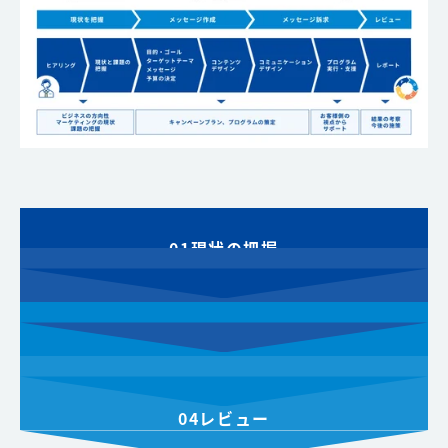
01
現状の把握
02
メッセージ作成
03
メッセージ訴求
04
レビュー