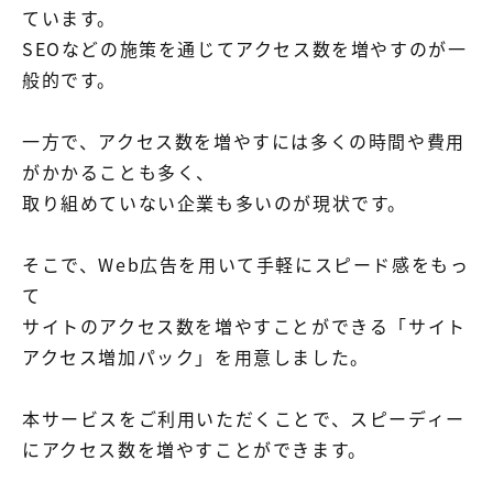
【店舗型ビジネス向け】エリ
【金融機関向け】マーケティ
ています。
ア
ング
マーケティングサービス
サービス
SEOなどの施策を通じてアクセス数を増やすのが一
般的です。
【IT企業向け】マーケティン
SNSアカウント運用代行サー
グ
ビス（LINE）
サービス
一方で、アクセス数を増やすには多くの時間や費用
がかかることも多く、
広告プロモーションの製品
取り組めていない企業も多いのが現状です。
【クリニック向け】新規集患
【歯科業界向け】新規集患
そこで、Web広告を用いて手軽にスピード感をもっ
Web広告サービス
Web広告パッケージ
て
【塾・個別塾業界向け】新規
サイトアクセス増加パッケー
サイトのアクセス数を増やすことができる「サイト
集客Web広告パッケージ
ジ
アクセス増加パック」を用意しました。
商圏ねらいうちパッケージ
求人パッケージ
本サービスをご利用いただくことで、スピーディー
Web制作の製品
にアクセス数を増やすことができます。
WEBプラス