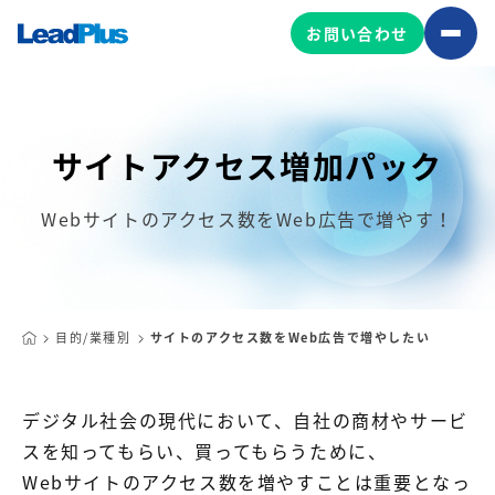
お問い合わせ
サイトアクセス増加パック
広告プロモーション
MA/CRM/SFA導入・運用
Webサイトのアクセス数をWeb広告で増やす！
Web制作
マーケティング基盤の製品
マーケティングコンサルティング
Leadplus One
MyFolio
コンテンツ制作
目的/業種別
サイトのアクセス数をWeb広告で増やしたい
サイトアクセス解析ダッシュ
HubSpot導入・運用
マーケティング基盤
ボード
デジタル社会の現代において、自社の商材やサービ
スを知ってもらい、買ってもらうために、
マーケティングサービスの製品
Webサイトのアクセス数を増やすことは重要となっ