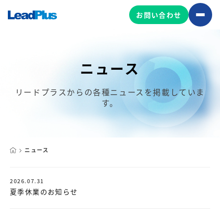
お問い合わせ
ニュース
広告プロモーション
MA/CRM/SFA導入・運用
リードプラスからの各種ニュースを掲載していま
す。
Web制作
マーケティング基盤の製品
マーケティングコンサルティング
Leadplus One
MyFolio
コンテンツ制作
ニュース
サイトアクセス解析ダッシュ
HubSpot導入・運用
マーケティング基盤
ボード
2026.07.31
夏季休業のお知らせ
マーケティングサービスの製品