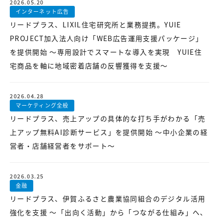
【店舗型ビジネス向け】エリ
【金融機関向け】マーケティ
2026.05.20
ア
ング
インターネット広告
マーケティングサービス
サービス
リードプラス、LIXIL住宅研究所と業務提携。YUIE
PROJECT加入法人向け「WEB広告運用支援パッケージ」
【IT企業向け】マーケティン
SNSアカウント運用代行サー
グ
ビス（LINE）
を提供開始 ～専用設計でスマートな導入を実現 YUIE住
サービス
宅商品を軸に地域密着店舗の反響獲得を支援～
広告プロモーションの製品
2026.04.28
マーケティング全般
【クリニック向け】新規集患
【歯科業界向け】新規集患
Web広告サービス
Web広告パッケージ
リードプラス、売上アップの具体的な打ち手がわかる「売
上アップ無料AI診断サービス」を提供開始 ～中小企業の経
【塾・個別塾業界向け】新規
サイトアクセス増加パッケー
営者・店舗経営者をサポート～
集客Web広告パッケージ
ジ
商圏ねらいうちパッケージ
求人パッケージ
2026.03.25
金融
Web制作の製品
リードプラス、伊賀ふるさと農業協同組合のデジタル活用
強化を支援 ～「出向く活動」から「つながる仕組み」へ、
WEBプラス