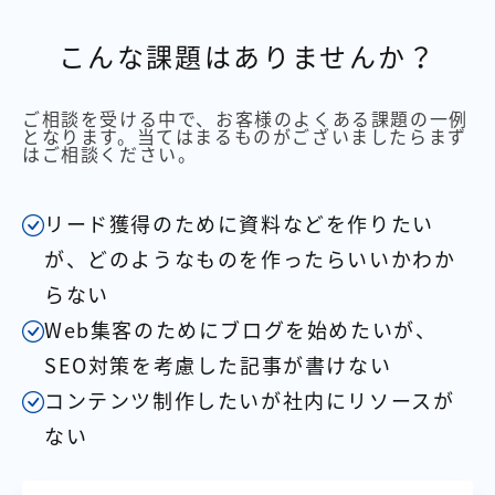
【店舗型ビジネス向け】エリ
【金融機関向け】マーケティ
ア
ング
マーケティングサービス
サービス
こんな課題はありませんか？
【IT企業向け】マーケティン
SNSアカウント運用代行サー
グ
ビス（LINE）
ご相談を受ける中で、お客様のよくある課題の一例
となります。当てはまるものがございましたらまず
サービス
はご相談ください。
広告プロモーションの製品
リード獲得のために資料などを作りたい
【クリニック向け】新規集患
【歯科業界向け】新規集患
が、どのようなものを作ったらいいかわか
Web広告サービス
Web広告パッケージ
らない
【塾・個別塾業界向け】新規
サイトアクセス増加パッケー
Web集客のためにブログを始めたいが、
集客Web広告パッケージ
ジ
SEO対策を考慮した記事が書けない
商圏ねらいうちパッケージ
求人パッケージ
コンテンツ制作したいが社内にリソースが
ない
Web制作の製品
WEBプラス