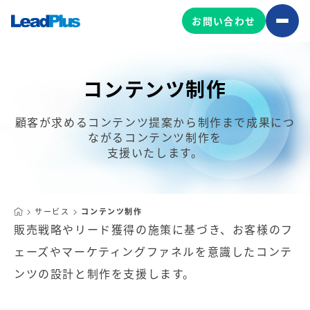
お問い合わせ
コンテンツ制作
広告プロモーション
顧客が求めるコンテンツ提案から制作まで成果につ
MA/CRM/SFA導入・運用
ながるコンテンツ制作を
支援いたします。
Web制作
マーケティング基盤の製品
マーケティングコンサルティング
Leadplus One
MyFolio
コンテンツ制作
サービス
コンテンツ制作
販売戦略やリード獲得の施策に基づき、お客様のフ
サイトアクセス解析ダッシュ
HubSpot導入・運用
マーケティング基盤
ボード
ェーズや
マーケティングファネルを意識したコンテ
ンツの設計と制作を支援します。
マーケティングサービスの製品