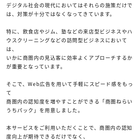
【店舗型ビジネス向け】エリ
【金融機関向け】マーケティ
デジタル社会の現代においてはそれらの施策だけで
ア
ング
マーケティングサービス
サービス
は、対策が十分ではなくなってきています。
【IT企業向け】マーケティン
SNSアカウント運用代行サー
特に、飲食店やジム、塾などの来店型ビジネスやハ
グ
ビス（LINE）
サービス
ウスクリーニングなどの訪問型ビジネスにおいて
は、
広告プロモーションの製品
いかに商圏内の見込客に効率よくアプローチするか
が重要となっています。
【クリニック向け】新規集患
【歯科業界向け】新規集患
Web広告サービス
Web広告パッケージ
そこで、Web広告を用いて手軽にスピード感をもっ
【塾・個別塾業界向け】新規
サイトアクセス増加パッケー
て
集客Web広告パッケージ
ジ
商圏内の認知度を増やすことができる「商圏ねらい
商圏ねらいうちパッケージ
求人パッケージ
うちパック」を用意しました。
Web制作の製品
本サービスをご利用いただくことで、商圏内の認知
度向上が期待できるだけでなく、
WEBプラス