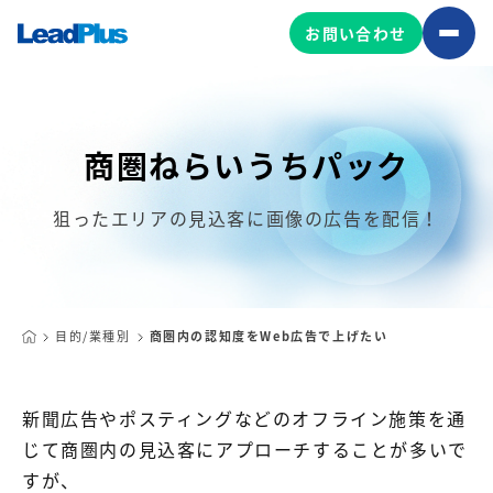
お問い合わせ
商圏ねらいうちパック
広告プロモーション
MA/CRM/SFA導入・運用
狙ったエリアの見込客に画像の広告を配信！
Web制作
マーケティング基盤の製品
マーケティングコンサルティング
Leadplus One
MyFolio
コンテンツ制作
目的/業種別
商圏内の認知度をWeb広告で上げたい
サイトアクセス解析ダッシュ
HubSpot導入・運用
マーケティング基盤
ボード
新聞広告やポスティングなどのオフライン施策を通
じて商圏内の見込客にアプローチすることが多いで
マーケティングサービスの製品
すが、