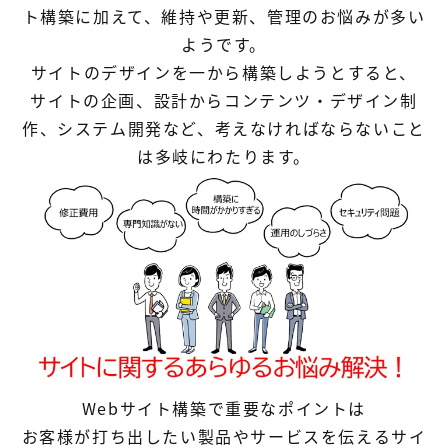
【店舗型ビジネス向け】エリ
【金融機関向け】マーケティ
ト構築に加えて、維持や更新、管理のお悩みが多い
ア
ング
マーケティングサービス
サービス
ようです。
サイトのデザインを一から構築しようとすると、
【IT企業向け】マーケティン
SNSアカウント運用代行サー
サイトの企画、設計からコンテンツ・デザイン制
グ
ビス（LINE）
サービス
作、システム開発など、考えなければならないこと
は多岐にわたります。
広告プロモーションの製品
【クリニック向け】新規集患
【歯科業界向け】新規集患
Web広告サービス
Web広告パッケージ
【塾・個別塾業界向け】新規
サイトアクセス増加パッケー
集客Web広告パッケージ
ジ
商圏ねらいうちパッケージ
求人パッケージ
Web制作の製品
Webサイト構築で重要なポイントは
お客様が打ち出したい製品やサービスを伝えるサイ
WEBプラス