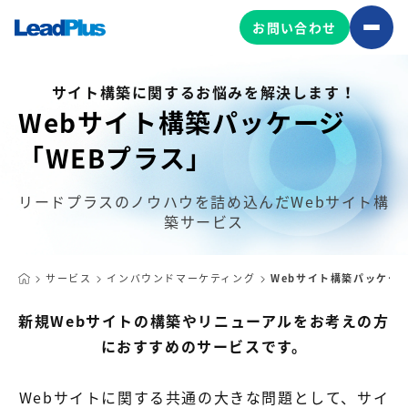
お問い合わせ
サイト構築に関するお悩みを解決します！
Webサイト構築パッケージ
広告プロモーション
「WEBプラス」
MA/CRM/SFA導入・運用
リードプラスのノウハウを詰め込んだWebサイト構
Web制作
築サービス
マーケティング基盤の製品
マーケティングコンサルティング
Leadplus One
MyFolio
コンテンツ制作
サービス
インバウンドマーケティング
Webサイト構築パッケー
サイトアクセス解析ダッシュ
HubSpot導入・運用
マーケティング基盤
新規Webサイトの構築やリニューアルをお考えの方
ボード
におすすめのサービスです。
マーケティングサービスの製品
Webサイトに関する共通の大きな問題として、サイ