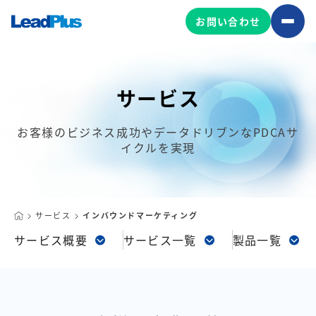
お問い合わせ
サービス
広告プロモーション
MA/CRM/SFA導入・運用
お客様のビジネス成功やデータドリブンなPDCAサ
イクルを実現
Web制作
マーケティング基盤の製品
マーケティングコンサルティング
Leadplus One
MyFolio
コンテンツ制作
サービス
インバウンドマーケティング
サイトアクセス解析ダッシュ
HubSpot導入・運用
サービス概要
サービス一覧
製品一覧
マーケティング基盤
ボード
マーケティングサービスの製品