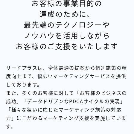
お客様の事業目的の
【店舗型ビジネス向け】エリ
【金融機関向け】マーケティ
ア
ング
達成のために、
マーケティングサービス
サービス
最先端のテクノロジーや
【IT企業向け】マーケティン
SNSアカウント運用代行サー
グ
ビス（LINE）
ノウハウを活用しながら
サービス
お客様のご支援をいたします
広告プロモーションの製品
【クリニック向け】新規集患
【歯科業界向け】新規集患
リードプラスは、全体最適の提案から個別施策の精
Web広告サービス
Web広告パッケージ
度向上まで、幅広いマーケティングサービスを提供
しております。
【塾・個別塾業界向け】新規
サイトアクセス増加パッケー
集客Web広告パッケージ
ジ
また、多くのお客様に対して「お客様のビジネスの
成功」「データドリブンなPDCAサイクルの実現」
商圏ねらいうちパッケージ
求人パッケージ
「様々な狙いに応じたマーケティング施策の対応
力」にこだわるマーケティング支援を実施していま
Web制作の製品
す。
WEBプラス