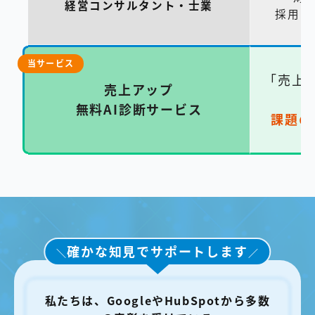
経営コンサルタント・士業
採用・
当サービス
「売上
売上アップ
無料AI診断サービス
課題の
確かな知見でサポートします
＼
／
私たちは、GoogleやHubSpotから多数