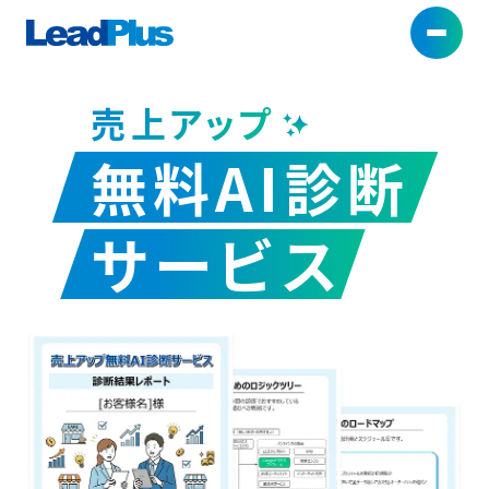
売
上
ア
ッ
プ
AI診断とは
3つのメリット
AI
無料
診断
他社サービスとの違い
ご利用の流れ
よくある質問
サービス