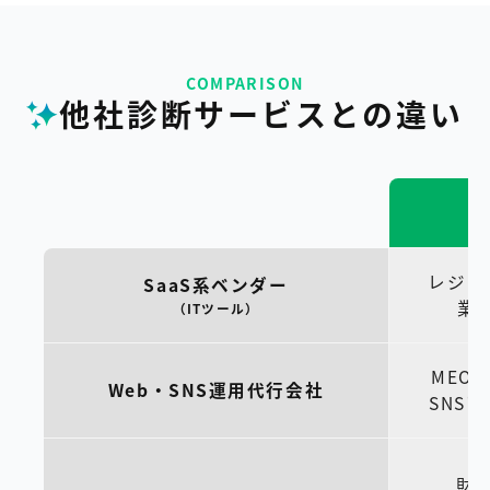
COMPARISON
他社診断サービスとの違い
レジ・
SaaS系ベンダー
業
（ITツール）
MEO
Web・SNS運用代行会社
SNS
財