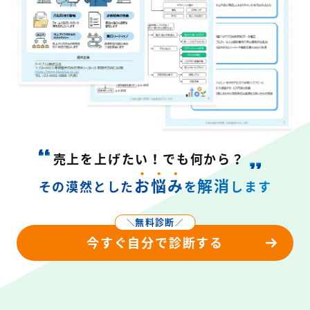
売上を上げたい！でも何から？
お悩み
解消
その漠然とした
を
します
無料診断
＼
／
今すぐ自分で診断する