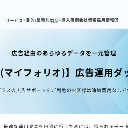
目的/業種別
導入事例
会社情報
採用情報
サービス
製品
広告経由のあらゆるデータを一元管理
lio (マイフォリオ)】広告運用
プラスの広告サポートをご利用のお客様は追加費用なしで
、最適な運用改善を円滑に行うためには、得られるデー