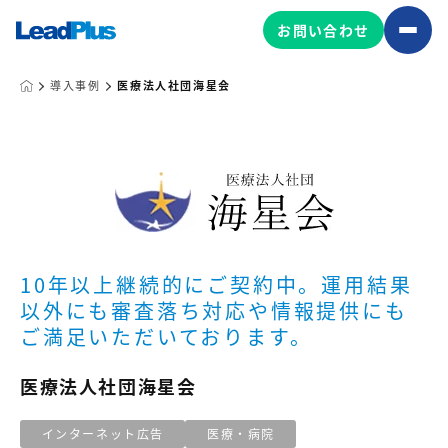
お問い合わせ
導入事例
医療法人社団海星会
広告プロモーション
MA/CRM/SFA導入・運用
Web制作
マーケティング基盤の製品
マーケティングコンサルティング
10年以上継続的にご契約中。運用結果
Leadplus One
MyFolio
コンテンツ制作
以外にも審査落ち対応や情報提供にも
ご満足いただいております。
サイトアクセス解析ダッシュ
HubSpot導入・運用
マーケティング基盤
ボード
医療法人社団海星会
マーケティングサービスの製品
インターネット広告
医療・病院