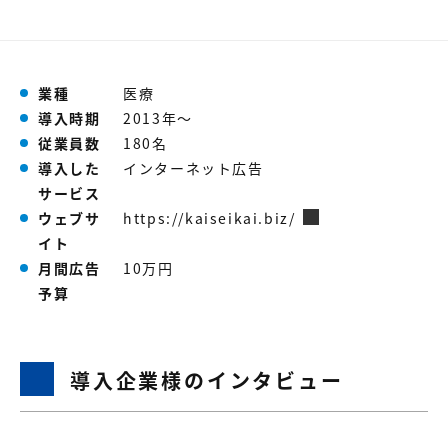
【店舗型ビジネス向け】エリ
【金融機関向け】マーケティ
ア
ング
マーケティングサービス
サービス
【IT企業向け】マーケティン
SNSアカウント運用代行サー
業種
医療
グ
ビス（LINE）
導入時期
2013年～
サービス
従業員数
180名
導入した
インターネット広告
広告プロモーションの製品
サービス
ウェブサ
https://kaiseikai.biz/
【クリニック向け】新規集患
【歯科業界向け】新規集患
Web広告サービス
Web広告パッケージ
イト
月間広告
10万円
【塾・個別塾業界向け】新規
サイトアクセス増加パッケー
予算
集客Web広告パッケージ
ジ
商圏ねらいうちパッケージ
求人パッケージ
導入企業様のインタビュー
Web制作の製品
WEBプラス