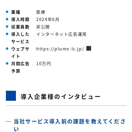
【店舗型ビジネス向け】エリ
【金融機関向け】マーケティ
ア
ング
業種
医療
マーケティングサービス
サービス
導入時期
2024年6月
【IT企業向け】マーケティン
SNSアカウント運用代行サー
従業員数
非公開
グ
ビス（LINE）
導入した
インターネット広告運用
サービス
サービス
ウェブサ
https://plume-lc.jp/
広告プロモーションの製品
イト
月間広告
10万円
【クリニック向け】新規集患
【歯科業界向け】新規集患
予算
Web広告サービス
Web広告パッケージ
【塾・個別塾業界向け】新規
サイトアクセス増加パッケー
集客Web広告パッケージ
ジ
導入企業様のインタビュー
商圏ねらいうちパッケージ
求人パッケージ
Web制作の製品
当社サービス導入前の課題を教えてくださ
い
WEBプラス