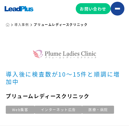
お問い合わせ
導入事例
プリュームレディースクリニック
広告プロモーション
MA/CRM/SFA導入・運用
Web制作
マーケティング基盤の製品
導入後に検査数が10～15件と順調に増
マーケティングコンサルティング
加中
Leadplus One
MyFolio
コンテンツ制作
プリュームレディースクリニック
サイトアクセス解析ダッシュ
HubSpot導入・運用
マーケティング基盤
ボード
Web集客
インターネット広告
医療・病院
マーケティングサービスの製品