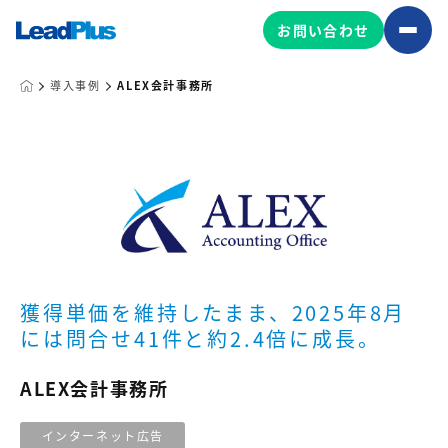
お問い合わせ
導入事例
ALEX会計事務所
広告プロモーション
MA/CRM/SFA導入・運用
Web制作
マーケティング基盤の製品
マーケティングコンサルティング
Leadplus One
MyFolio
コンテンツ制作
獲得単価を維持したまま、2025年8月
サイトアクセス解析ダッシュ
HubSpot導入・運用
には問合せ41件と約2.4倍に成長。
マーケティング基盤
ボード
ALEX会計事務所
マーケティングサービスの製品
インターネット広告