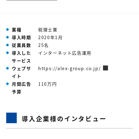
【店舗型ビジネス向け】エリ
【金融機関向け】マーケティ
ア
ング
マーケティングサービス
サービス
【IT企業向け】マーケティン
SNSアカウント運用代行サー
業種
税理士業
グ
ビス（LINE）
導入時期
2020年1月
サービス
従業員数
25名
導入した
インターネット広告運用
広告プロモーションの製品
サービス
ウェブサ
https://alex-group.co.jp/
【クリニック向け】新規集患
【歯科業界向け】新規集患
Web広告サービス
Web広告パッケージ
イト
月間広告
110万円
【塾・個別塾業界向け】新規
サイトアクセス増加パッケー
予算
集客Web広告パッケージ
ジ
商圏ねらいうちパッケージ
求人パッケージ
導入企業様のインタビュー
Web制作の製品
WEBプラス