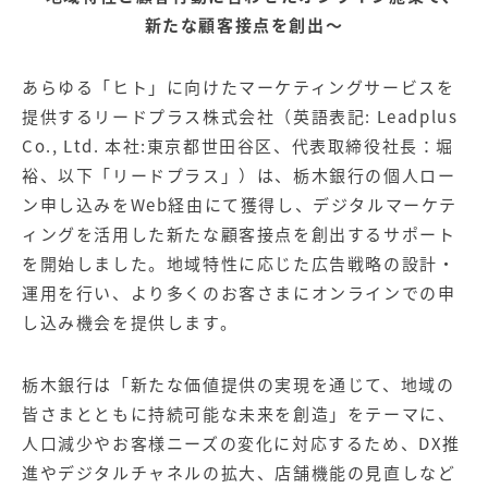
【店舗型ビジネス向け】エリ
【金融機関向け】マーケティ
ア
新たな顧客接点を創出～
ング
マーケティングサービス
サービス
あらゆる「ヒト」に向けたマーケティングサービスを
【IT企業向け】マーケティン
SNSアカウント運用代行サー
グ
ビス（LINE）
提供するリードプラス株式会社（英語表記: Leadplus
サービス
Co., Ltd. 本社:東京都世田谷区、代表取締役社長：堀
裕、以下「リードプラス」）は、栃木銀行の個人ロー
広告プロモーションの製品
ン申し込みをWeb経由にて獲得し、デジタルマーケテ
ィングを活用した新たな顧客接点を創出するサポート
【クリニック向け】新規集患
【歯科業界向け】新規集患
を開始しました。地域特性に応じた広告戦略の設計・
Web広告サービス
Web広告パッケージ
運用を行い、より多くのお客さまにオンラインでの申
【塾・個別塾業界向け】新規
サイトアクセス増加パッケー
し込み機会を提供します。
集客Web広告パッケージ
ジ
商圏ねらいうちパッケージ
求人パッケージ
栃木銀行は「新たな価値提供の実現を通じて、地域の
皆さまとともに持続可能な未来を創造」をテーマに、
Web制作の製品
人口減少やお客様ニーズの変化に対応するため、DX推
進やデジタルチャネルの拡大、店舗機能の見直しなど
WEBプラス