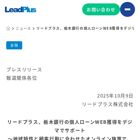
お問い合わせ
ニュース
リードプラス、栃木銀行の個人ローンWEB獲得をデジマ
リードプラス、栃木銀行の個人ローンW
広告プロモーション
金融
MA/CRM/SFA導入・運用
公開日:
2025.10.09
プレスリリース
Web制作
リードプラス株式会社
マーケティング基盤の製品
報道関係各位
マーケティングコンサルティング
Leadplus One
MyFolio
コンテンツ制作
2025年10月9日
サイトアクセス解析ダッシュ
HubSpot導入・運用
リードプラス株式会社
マーケティング基盤
ボード
リードプラス、栃木銀行の個人ローンWEB獲得をデジ
マーケティングサービスの製品
マでサポート
～地域特性と顧客行動に合わせたオンライン施策で、