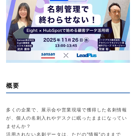
【店舗型ビジネス向け】エリ
【金融機関向け】マーケティ
ア
ング
マーケティングサービス
サービス
【IT企業向け】マーケティン
SNSアカウント運用代行サー
グ
ビス（LINE）
サービス
広告プロモーションの製品
【クリニック向け】新規集患
【歯科業界向け】新規集患
Web広告サービス
Web広告パッケージ
概要
【塾・個別塾業界向け】新規
サイトアクセス増加パッケー
集客Web広告パッケージ
ジ
商圏ねらいうちパッケージ
求人パッケージ
多くの企業で、展示会や営業現場で獲得した名刺情報
が、個人の名刺入れやデスクに眠ったままになってい
Web制作の製品
ませんか？
活用されない名刺データは、ただの"情報"のままで
WEBプラス