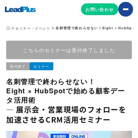
お問い合わせ
セミナー・イベント
名刺管理で終わらせない！Eight × Hub
広告プロモーション
こちらのセミナーは受付終了しました
MA/CRM/SFA導入・運用
受付終了
セミナー
Web制作
マーケティング基盤の製品
名刺管理で終わらせない！
マーケティングコンサルティング
Eight × HubSpotで始める顧客デー
Leadplus One
MyFolio
コンテンツ制作
タ活用術
サイトアクセス解析ダッシュ
HubSpot導入・運用
マーケティング基盤
― 展示会・営業現場のフォローを
ボード
加速させるCRM活用セミナー
マーケティングサービスの製品