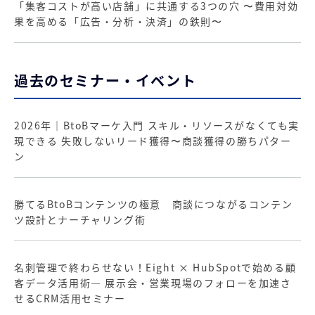
「集客コストが高い店舗」に共通する3つの穴 〜費用対効
果を高める「広告・分析・決済」の鉄則〜
過去のセミナー・イベント
2026年｜BtoBマーケ入門 スキル・リソースがなくても実
現できる 失敗しないリード獲得〜商談獲得の勝ちパター
ン
勝てるBtoBコンテンツの極意 商談につながるコンテン
ツ設計とナーチャリング術
名刺管理で終わらせない！Eight × HubSpotで始める顧
客データ活用術― 展示会・営業現場のフォローを加速さ
せるCRM活用セミナー