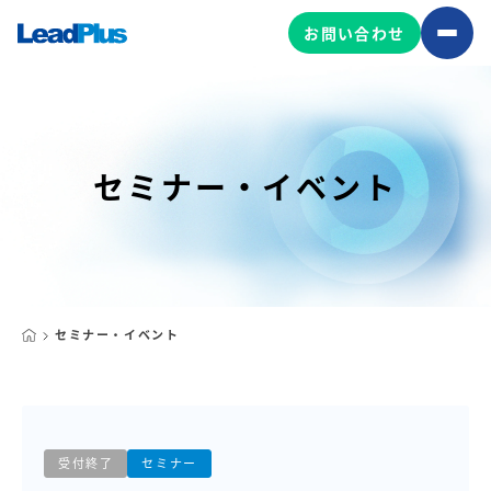
お問い合わせ
広告プロモーション
セミナー・イベント
MA/CRM/SFA導入・運用
Web制作
マーケティング基盤の製品
マーケティングコンサルティング
Leadplus One
MyFolio
コンテンツ制作
セミナー・イベント
サイトアクセス解析ダッシュ
HubSpot導入・運用
マーケティング基盤
ボード
マーケティングサービスの製品
受付終了
セミナー