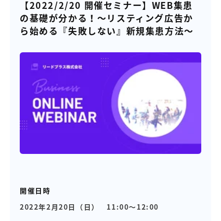
【店舗型ビジネス向け】エリ
【金融機関向け】マーケティ
【2022/2/20 開催セミナー】WEB集患
ア
ング
の基礎が分かる！～リスティング広告か
マーケティングサービス
サービス
ら始める『失敗しない』新規集患方法～
【IT企業向け】マーケティン
SNSアカウント運用代行サー
グ
ビス（LINE）
サービス
広告プロモーションの製品
【クリニック向け】新規集患
【歯科業界向け】新規集患
Web広告サービス
Web広告パッケージ
【塾・個別塾業界向け】新規
サイトアクセス増加パッケー
集客Web広告パッケージ
ジ
商圏ねらいうちパッケージ
求人パッケージ
開催日時
Web制作の製品
2022年2月20日（日） 11:00～12:00
WEBプラス