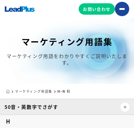
お問い合わせ
マーケティング用語集
広告プロモーション
MA/CRM/SFA導入・運用
マーケティング用語をわかりやすくご説明いたしま
す。
Web制作
マーケティング基盤の製品
マーケティングコンサルティング
Leadplus One
MyFolio
コンテンツ制作
マーケティング用語集
H~N 行
サイトアクセス解析ダッシュ
HubSpot導入・運用
マーケティング基盤
ボード
50音・英数字でさがす
H
マーケティングサービスの製品