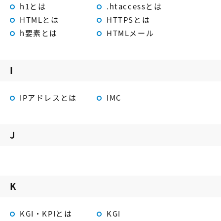
【店舗型ビジネス向け】エリ
【金融機関向け】マーケティ
h1とは
.htaccessとは
ア
ング
HTMLとは
HTTPSとは
マーケティングサービス
サービス
h要素とは
HTMLメール
【IT企業向け】マーケティン
SNSアカウント運用代行サー
グ
ビス（LINE）
サービス
I
広告プロモーションの製品
IPアドレスとは
IMC
【クリニック向け】新規集患
【歯科業界向け】新規集患
Web広告サービス
Web広告パッケージ
J
【塾・個別塾業界向け】新規
サイトアクセス増加パッケー
集客Web広告パッケージ
ジ
商圏ねらいうちパッケージ
求人パッケージ
K
Web制作の製品
KGI・KPIとは
KGI
WEBプラス