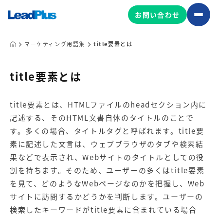
お問い合わせ
マーケティング用語集
title要素とは
広告プロモーション
title要素とは
MA/CRM/SFA導入・運用
title要素とは、HTMLファイルのheadセクション内に
Web制作
記述する、そのHTML文書自体のタイトルのことで
マーケティング基盤の製品
マーケティングコンサルティング
す。多くの場合、タイトルタグと呼ばれます。title要
Leadplus One
MyFolio
素に記述した文言は、ウェブブラウザのタブや検索結
コンテンツ制作
果などで表示され、Webサイトのタイトルとしての役
サイトアクセス解析ダッシュ
HubSpot導入・運用
マーケティング基盤
割を持ちます。そのため、ユーザーの多くはtitle要素
ボード
を見て、どのようなWebページなのかを把握し、Web
サイトに訪問するかどうかを判断します。ユーザーの
マーケティングサービスの製品
検索したキーワードがtitle要素に含まれている場合