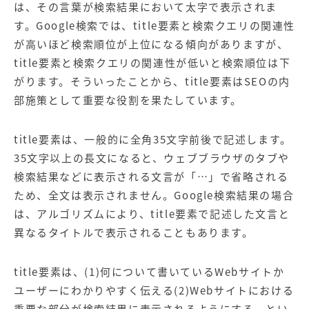
【店舗型ビジネス向け】エリ
【金融機関向け】マーケティ
は、その言葉が検索結果において太字で表示されま
ア
ング
す。Google検索では、title要素と検索クエリの関連性
マーケティングサービス
サービス
が高いほど検索順位が上位になる傾向がありますが、
【IT企業向け】マーケティン
SNSアカウント運用代行サー
title要素と検索クエリの関連性が低いと検索順位は下
グ
ビス（LINE）
がります。そういったことから、title要素はSEOの内
サービス
部施策として重要な役割を果たしています。
広告プロモーションの製品
title要素は、一般的に全角35文字前後で記述します。
【クリニック向け】新規集患
【歯科業界向け】新規集患
35文字以上の長文になると、ウェブブラウザのタブや
Web広告サービス
Web広告パッケージ
検索結果などに表示される文言が「…」で省略される
ため、全文は表示されません。Google検索結果の場合
【塾・個別塾業界向け】新規
サイトアクセス増加パッケー
集客Web広告パッケージ
ジ
は、アルゴリズムにより、title要素で記述した文言と
異なるタイトルで表示されることもあります。
商圏ねらいうちパッケージ
求人パッケージ
title要素は、(1)何について書いているWebサイトか
Web制作の製品
ユーザーにわかりやすく伝える(2)Webサイトにおける
WEBプラス