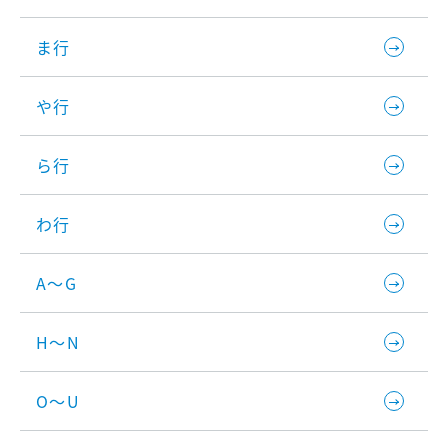
ま行
や行
ら行
わ行
A～G
H～N
O～U