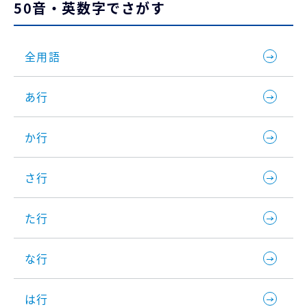
50音・英数字でさがす
全用語
あ行
か行
さ行
た行
な行
は行