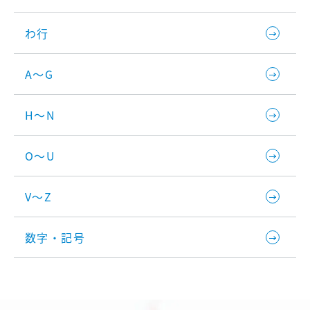
わ行
A～G
H～N
O～U
V～Z
数字・記号