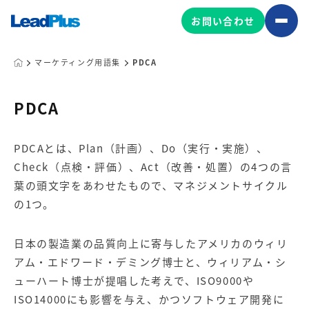
お問い合わせ
マーケティング用語集
PDCA
広告プロモーション
PDCA
MA/CRM/SFA導入・運用
PDCAとは、Plan（計画）、Do（実行・実施）、
Web制作
Check（点検・評価）、Act（改善・処置）の4つの言
マーケティング基盤の製品
マーケティングコンサルティング
葉の頭文字をあわせたもので、マネジメントサイクル
Leadplus One
MyFolio
の1つ。
コンテンツ制作
サイトアクセス解析ダッシュ
HubSpot導入・運用
マーケティング基盤
ボード
日本の製造業の品質向上に寄与したアメリカのウィリ
アム・エドワード・デミング博士と、ウィリアム・シ
ューハート博士が提唱した考えで、ISO9000や
マーケティングサービスの製品
ISO14000にも影響を与え、かつソフトウェア開発に