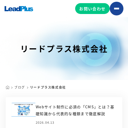
お問い合わせ
広告プロモーション
リードプラス株式会社
MA/CRM/SFA導入・運用
Web制作
マーケティング基盤の製品
マーケティングコンサルティング
Leadplus One
MyFolio
コンテンツ制作
ブログ
リードプラス株式会社
サイトアクセス解析ダッシュ
HubSpot導入・運用
マーケティング基盤
ボード
Webサイト制作に必須の「CMS」とは？基
礎知識から代表的な種類まで徹底解説
マーケティングサービスの製品
2026.04.13