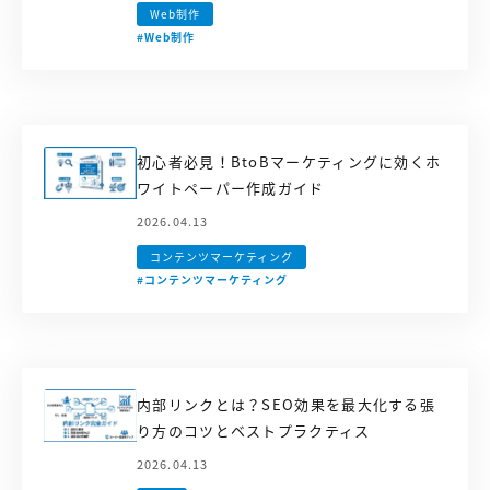
【店舗型ビジネス向け】エリ
【金融機関向け】マーケティ
Web制作
ア
ング
#Web制作
マーケティングサービス
サービス
【IT企業向け】マーケティン
SNSアカウント運用代行サー
グ
ビス（LINE）
サービス
初心者必見！BtoBマーケティングに効くホ
ワイトペーパー作成ガイド
広告プロモーションの製品
2026.04.13
【クリニック向け】新規集患
【歯科業界向け】新規集患
コンテンツマーケティング
Web広告サービス
Web広告パッケージ
#コンテンツマーケティング
【塾・個別塾業界向け】新規
サイトアクセス増加パッケー
集客Web広告パッケージ
ジ
商圏ねらいうちパッケージ
求人パッケージ
内部リンクとは？SEO効果を最大化する張
り方のコツとベストプラクティス
Web制作の製品
2026.04.13
WEBプラス