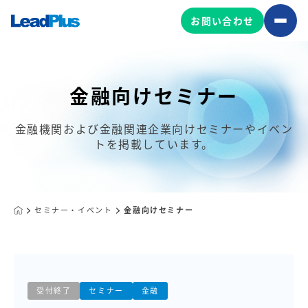
お問い合わせ
金融向けセミナー
広告プロモーション
MA/CRM/SFA導入・運用
金融機関および金融関連企業向けセミナーやイベン
トを掲載しています。
Web制作
マーケティング基盤の製品
マーケティングコンサルティング
Leadplus One
MyFolio
コンテンツ制作
セミナー・イベント
金融向けセミナー
サイトアクセス解析ダッシュ
HubSpot導入・運用
マーケティング基盤
ボード
マーケティングサービスの製品
受付終了
セミナー
金融