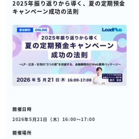
【店舗型ビジネス向け】エリ
【金融機関向け】マーケティ
2025年振り返りから導く、夏の定期預金
ア
ング
キャンペーン成功の法則
マーケティングサービス
サービス
【IT企業向け】マーケティン
SNSアカウント運用代行サー
グ
ビス（LINE）
サービス
広告プロモーションの製品
【クリニック向け】新規集患
【歯科業界向け】新規集患
Web広告サービス
Web広告パッケージ
【塾・個別塾業界向け】新規
サイトアクセス増加パッケー
集客Web広告パッケージ
ジ
商圏ねらいうちパッケージ
求人パッケージ
開催日時
2026年5月21日（木）16:00～17:00
Web制作の製品
開催場所
WEBプラス