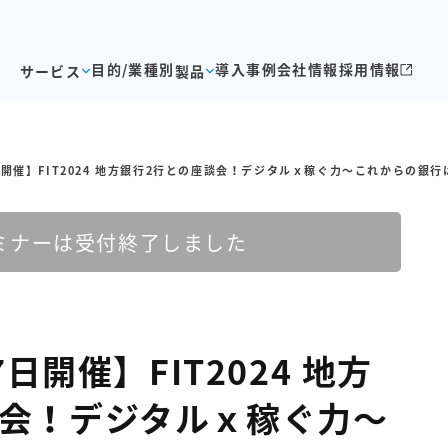
目的/業種別
導入事例
会社情報
採用情報
サービス
製品
17日開催】FIT2024 地方銀行2行との座談会！デジタルｘ稼ぐ力～これからの銀
ミナーは受付終了しました
7日開催】FIT2024 地方
談会！デジタルｘ稼ぐ力～