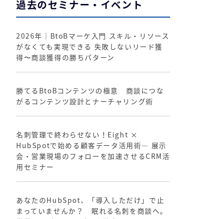
過去のセミナー・イベント
2026年｜BtoBマーケ入門 スキル・リソース
がなくても実現できる 失敗しないリード獲
得〜商談獲得の勝ちパターン
勝てるBtoBコンテンツの極意 商談につな
がるコンテンツ設計とナーチャリング術
名刺管理で終わらせない！Eight ×
HubSpotで始める顧客データ活用術― 展示
会・営業現場のフォローを加速させるCRM活
用セミナー
あなたのHubSpot、「導入しただけ」で止
まっていませんか？ 眠れる名刺を商談へ。