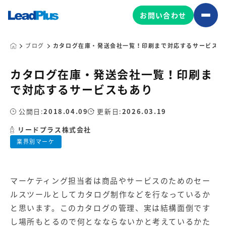
お問い合わせ
ブログ
カタログ在庫・発送会社一覧！印刷まで対応するサービスも
カタログ在庫・発送会社一覧！印刷ま
広告プロモーション
で対応するサービスもあり
MA/CRM/SFA導入・運用
公開日:
2018.04.09
更新日:
2026.03.19
Web制作
マーケティング基盤の製品
リードプラス株式会社
マーケティングコンサルティング
業界別マーケ
Leadplus One
MyFolio
コンテンツ制作
サイトアクセス解析ダッシュ
HubSpot導入・運用
マーケティング基盤
ボード
マーケティング担当者は商品やサービスのためのセー
ルスツールとしてカタログ制作などを行なっているか
マーケティングサービスの製品
と思います。このカタログの管理、実は結構面倒です
し場所もとるので何となならないかと考えているかた