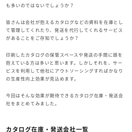
【店舗型ビジネス向け】エリ
【金融機関向け】マーケティ
も多いのではないでしょうか？
ア
ング
マーケティングサービス
サービス
皆さんは会社が抱えるカタログなどの資料を在庫とし
【IT企業向け】マーケティン
SNSアカウント運用代行サー
て管理してくれたり、発送を代行してくれるサービス
グ
ビス（LINE）
サービス
があることをご存知でしょうか？
広告プロモーションの製品
印刷したカタログの保管スペースや発送の手間に頭を
抱えている方は多いと思います。しかしそれを、サー
【クリニック向け】新規集患
【歯科業界向け】新規集患
ビスを利用して他社にアウトソーシングすればかなり
Web広告サービス
Web広告パッケージ
の生産性向上効果が見込めます。
【塾・個別塾業界向け】新規
サイトアクセス増加パッケー
集客Web広告パッケージ
ジ
今回はそんな効果が期待できるカタログ在庫・発送会
商圏ねらいうちパッケージ
求人パッケージ
社をまとめてみました。
Web制作の製品
カタログ在庫・発送会社一覧
WEBプラス