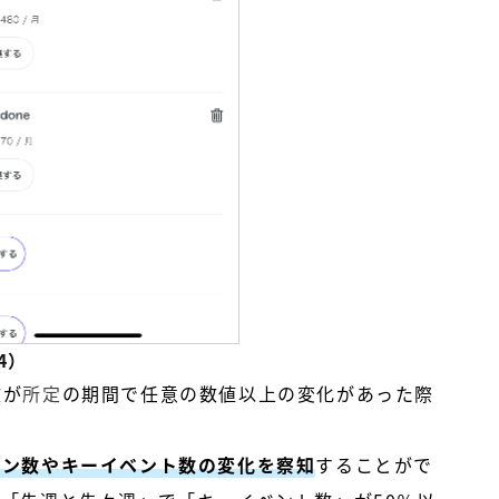
4）
数が
所定
の期間で任意の数値以上の変化があった際
ョン数やキーイベント数の変化を察知
することがで