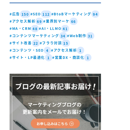
#広告
#SEO
#BtoBマーケティング
150
112
94
#アクセス解析
#業界別マーケ
69
66
#MA・CRM
#AI・LLMO
48
41
#コンテンツマーケティング
#Web制作
34
31
#サイト改善
#フラり対談
22
15
#コンテンツ・SEO
#アクセス解析
4
1
#サイト・LP最適化
#営業DX・商談化
1
1