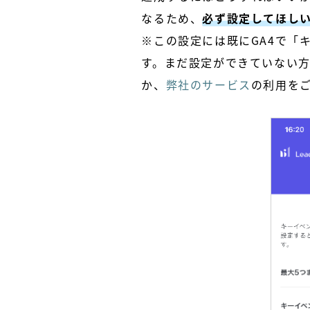
なるため、
必ず設定してほし
※
この設定には既に
GA4
で「
す。まだ設定ができていない
か、
弊社のサービス
の利用を