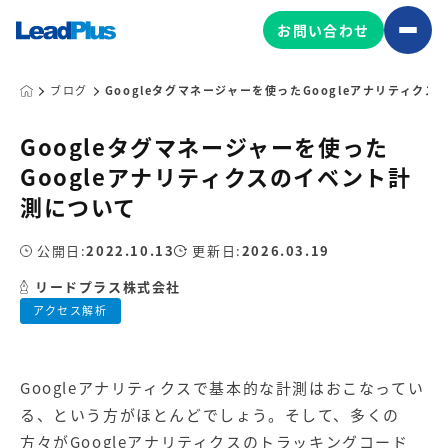
お問い合わせ
ブログ
Googleタグマネージャーを使ったGoogleアナリティク
Googleタグマネージャーを使った
広告プロモーション
Googleアナリティクスのイベント計
MA/CRM/SFA導入・運用
測について
Web制作
マーケティング基盤の製品
公開日:
2022.10.13
更新日:
2026.03.19
マーケティングコンサルティング
リードプラス株式会社
Leadplus One
MyFolio
コンテンツ制作
アクセス解析
サイトアクセス解析ダッシュ
HubSpot導入・運用
マーケティング基盤
ボード
Googleアナリティクスで基本的な計測はおこなってい
マーケティングサービスの製品
る、という方がほとんどでしょう。そして、多くの
方々がGoogleアナリティクスのトラッキングコード