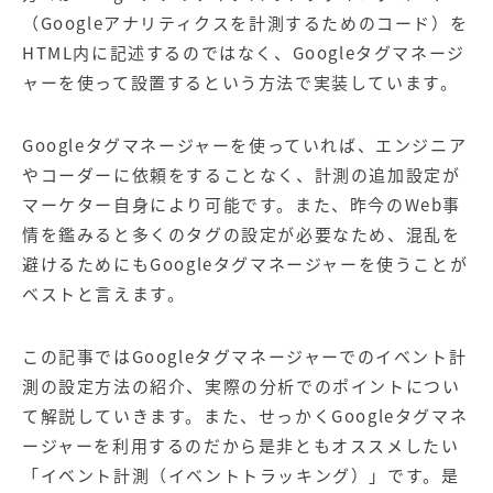
【店舗型ビジネス向け】エリ
【金融機関向け】マーケティ
（Googleアナリティクスを計測するためのコード）を
ア
ング
マーケティングサービス
サービス
HTML内に記述するのではなく、Googleタグマネージ
ャーを使って設置するという方法で実装しています。
【IT企業向け】マーケティン
SNSアカウント運用代行サー
グ
ビス（LINE）
サービス
Googleタグマネージャーを使っていれば、エンジニア
やコーダーに依頼をすることなく、計測の追加設定が
広告プロモーションの製品
マーケター自身により可能です。また、昨今のWeb事
情を鑑みると多くのタグの設定が必要なため、混乱を
【クリニック向け】新規集患
【歯科業界向け】新規集患
避けるためにもGoogleタグマネージャーを使うことが
Web広告サービス
Web広告パッケージ
ベストと言えます。
【塾・個別塾業界向け】新規
サイトアクセス増加パッケー
集客Web広告パッケージ
ジ
この記事ではGoogleタグマネージャーでのイベント計
商圏ねらいうちパッケージ
求人パッケージ
測の設定方法の紹介、実際の分析でのポイントについ
て解説していきます。また、せっかくGoogleタグマネ
ージャーを利用するのだから是非ともオススメしたい
Web制作の製品
「イベント計測（イベントトラッキング）」です。是
WEBプラス