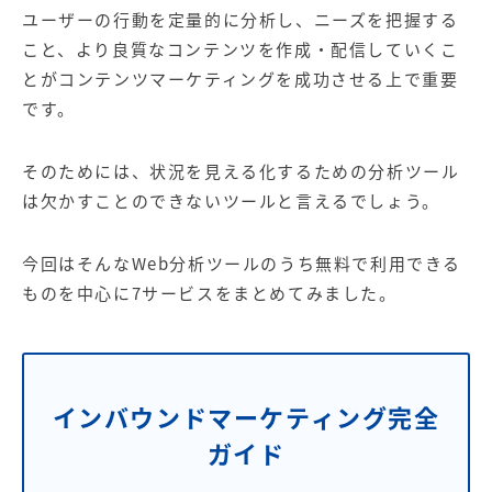
【店舗型ビジネス向け】エリ
【金融機関向け】マーケティ
ユーザーの行動を定量的に分析し、ニーズを把握する
ア
ング
マーケティングサービス
サービス
こと、より良質なコンテンツを作成・配信していくこ
とがコンテンツマーケティングを成功させる上で重要
【IT企業向け】マーケティン
SNSアカウント運用代行サー
です。
グ
ビス（LINE）
サービス
そのためには、状況を見える化するための分析ツール
広告プロモーションの製品
は欠かすことのできないツールと言えるでしょう。
【クリニック向け】新規集患
【歯科業界向け】新規集患
今回はそんなWeb分析ツールのうち無料で利用できる
Web広告サービス
Web広告パッケージ
ものを中心に7サービスをまとめてみました。
【塾・個別塾業界向け】新規
サイトアクセス増加パッケー
集客Web広告パッケージ
ジ
商圏ねらいうちパッケージ
求人パッケージ
インバウンドマーケティング完全
Web制作の製品
ガイド
WEBプラス