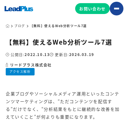
お問い合わせ
ブログ
【無料】使えるWeb分析ツール7選
【無料】使えるWeb分析ツール7選
広告プロモーション
MA/CRM/SFA導入・運用
公開日:
2022.10.13
更新日:
2026.03.19
Web制作
リードプラス株式会社
マーケティング基盤の製品
アクセス解析
マーケティングコンサルティング
Leadplus One
MyFolio
コンテンツ制作
企業ブログ
や
ソーシャルメディア
運用といった
コンテ
サイトアクセス解析ダッシュ
HubSpot導入・運用
マーケティング基盤
ボード
ンツマーケティング
は、“ただコンテンツを配信す
る”だけでなく、“分析結果をもとに継続的な改善を加
えていくこと”が何よりも重要になります。
マーケティングサービスの製品