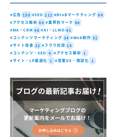
#広告
#SEO
#BtoBマーケティング
150
112
94
#アクセス解析
#業界別マーケ
69
66
#MA・CRM
#AI・LLMO
48
41
#コンテンツマーケティング
#Web制作
34
31
#サイト改善
#フラり対談
22
15
#コンテンツ・SEO
#アクセス解析
4
1
#サイト・LP最適化
#営業DX・商談化
1
1