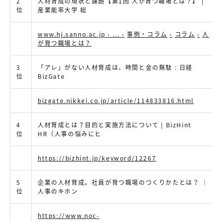
2
人材育成の現状と課題【第1回 人が育つ職場とは？】 |
位
産業能率大学 総
www.hj.sanno.ac.jp
›
...
›
事例・コラム
›
コラム
›
人
が育つ職場とは？
3
「アレ」がない人材育成は、時間と金の無駄 : 日経
位
BizGate
bizgate.nikkei.co.jp/article/114833816.html
4
人材育成とは？目的と実施方法について | BizHint
位
HR（人事の悩みにヒ
https://bizhint.jp/keyword/12267
5
企業の人材育成。社員が育つ職場のつくりかたとは？ ｜
位
人事のキホン
https://www.noc-