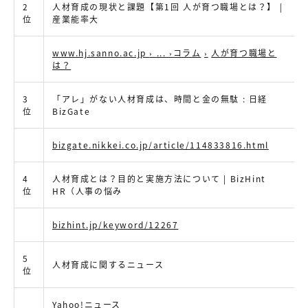
2
人材育成の現状と課題【第1回 人が育つ職場とは？】 |
位
産業能率大
www.hj.sanno.ac.jp
›
...
›コラム
›
人が育つ職場と
は？
3
「アレ」がない人材育成は、時間と金の無駄 : 日経
位
BizGate
bizgate.nikkei.co.jp/article/114833816.html
4
人材育成とは？目的と実施方法について | BizHint
位
HR（人事の悩み
bizhint.jp/keyword/12267
5
人材育成に関するニュース
位
Yahoo!
ニュース