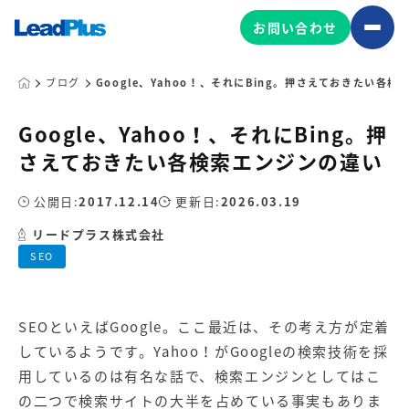
お問い合わせ
ブログ
Google、Yahoo！、それにBing。押さえておきたい各
Google、Yahoo！、それにBing。押
広告プロモーション
さえておきたい各検索エンジンの違い
MA/CRM/SFA導入・運用
公開日:
2017.12.14
更新日:
2026.03.19
Web制作
マーケティング基盤の製品
リードプラス株式会社
マーケティングコンサルティング
SEO
Leadplus One
MyFolio
コンテンツ制作
サイトアクセス解析ダッシュ
HubSpot導入・運用
マーケティング基盤
ボード
SEOといえばGoogle。ここ最近は、その考え方が定着
しているようです。Yahoo！がGoogleの検索技術を採
マーケティングサービスの製品
用しているのは有名な話で、検索エンジンとしてはこ
の二つで検索サイトの大半を占めている事実もありま