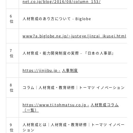
net.co.jp/blog/2016/08/column_153/
6
人材育成のあり方について - Biglobe
位
www7a.biglobe.ne.jp/~justeye/jinzai_ikusei.html
7
人材育成・能力開発制度の実際 - 『日本の人事部』
位
https://jinjibu.jp
›
人事制度
8
コラム｜人材育成・教育研修｜トーマツ イノベーション
位
https://www.ti.tohmatsu.co.jp
›
人材育成コラム
（一覧）
9
人材育成とは｜人材育成・教育研修｜トーマツ イノベー
位
ション