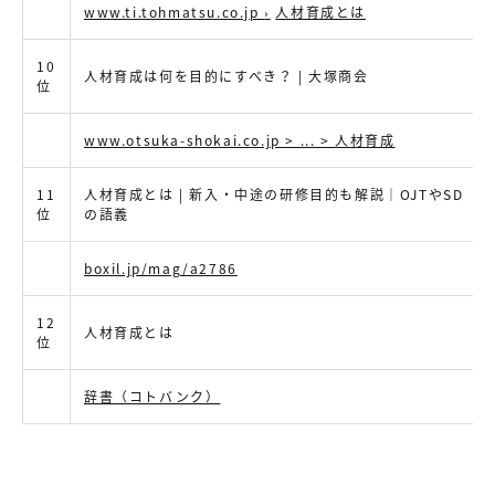
www.ti.tohmatsu.co.jp
›
人材育成とは
10
人材育成は何を目的にすべき？ | 大塚商会
位
www.otsuka-shokai.co.jp > ... >
人材育成
11
人材育成とは | 新入・中途の研修目的も解説｜OJTやSD
位
の語義
boxil.jp/mag/a2786
12
人材育成とは
位
辞書（コトバンク）