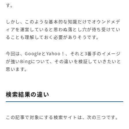
【店舗型ビジネス向け】エリ
【金融機関向け】マーケティ
す。
ア
ング
マーケティングサービス
サービス
しかし、このような基本的な知識だけで
オウンドメデ
【IT企業向け】マーケティン
SNSアカウント運用代行サー
ィア
を運営していると思わぬ落とし穴が待ち受けてい
グ
ビス（LINE）
サービス
ることも理解しておく必要がありそうです。
広告プロモーションの製品
今回は、GoogleとYahoo！、それと3番手のイメージ
が強いBingについて、その違いを検証していきたいと
【クリニック向け】新規集患
【歯科業界向け】新規集患
思います。
Web広告サービス
Web広告パッケージ
【塾・個別塾業界向け】新規
サイトアクセス増加パッケー
集客Web広告パッケージ
ジ
検索結果の違い
商圏ねらいうちパッケージ
求人パッケージ
Web制作の製品
この記事で対象にする検索サイトは、次の三つです。
WEBプラス