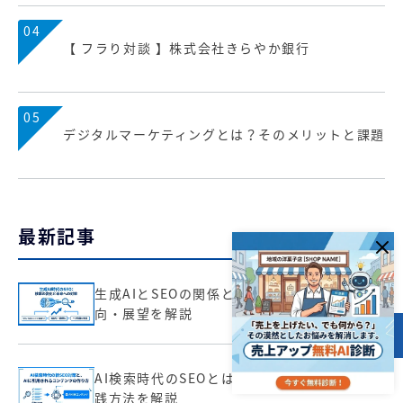
04
【 フラり対談 】株式会社きらやか銀行
05
デジタルマーケティングとは？そのメリットと課題
最新記事
生成AIとSEOの関係とは？仕組み・最新動
向・展望を解説
目次
AI検索時代のSEOとは？対策のポイントと実
践方法を解説