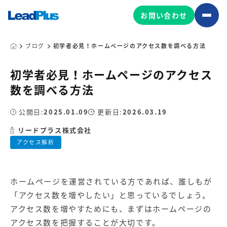
お問い合わせ
ブログ
初学者必見！ホームページのアクセス数を調べる方法
初学者必見！ホームページのアクセス
広告プロモーション
数を調べる方法
MA/CRM/SFA導入・運用
公開日:
2025.01.09
更新日:
2026.03.19
Web制作
マーケティング基盤の製品
リードプラス株式会社
マーケティングコンサルティング
アクセス解析
Leadplus One
MyFolio
コンテンツ制作
サイトアクセス解析ダッシュ
HubSpot導入・運用
マーケティング基盤
ボード
ホームページを運営されている方であれば、誰しもが
「アクセス数を増やしたい」と思っているでしょう。
マーケティングサービスの製品
アクセス数を増やすためにも、まずはホームページの
アクセス数を把握することが大切です。