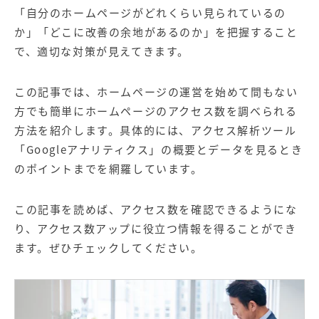
【店舗型ビジネス向け】エリ
【金融機関向け】マーケティ
「自分のホームページがどれくらい見られているの
ア
ング
マーケティングサービス
サービス
か」「どこに改善の余地があるのか」を把握すること
で、適切な対策が見えてきます。
【IT企業向け】マーケティン
SNSアカウント運用代行サー
グ
ビス（LINE）
サービス
この記事では、ホームページの運営を始めて間もない
方でも簡単にホームページのアクセス数を調べられる
広告プロモーションの製品
方法を紹介します。具体的には、アクセス解析ツール
「Googleアナリティクス」の概要とデータを見るとき
【クリニック向け】新規集患
【歯科業界向け】新規集患
のポイントまでを網羅しています。
Web広告サービス
Web広告パッケージ
【塾・個別塾業界向け】新規
サイトアクセス増加パッケー
この記事を読めば、アクセス数を確認できるようにな
集客Web広告パッケージ
ジ
り、アクセス数アップに役立つ情報を得ることができ
商圏ねらいうちパッケージ
求人パッケージ
ます。ぜひチェックしてください。
Web制作の製品
WEBプラス