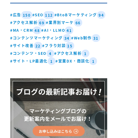
#広告
#SEO
#BtoBマーケティング
150
112
94
#アクセス解析
#業界別マーケ
69
66
#MA・CRM
#AI・LLMO
48
41
#コンテンツマーケティング
#Web制作
34
31
#サイト改善
#フラり対談
22
15
#コンテンツ・SEO
#アクセス解析
4
1
#サイト・LP最適化
#営業DX・商談化
1
1