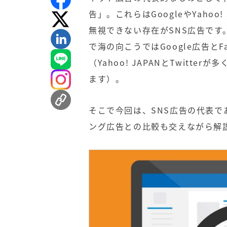
告
」。これらはGoogleやYaho
無視できない存在が
SNS広告
です
で海の向こうでは
Google広告
とF
（Yahoo! JAPANとTwit
ます）。
そこで今回は、SNS広告の代表であ
ング広告との比較も交えながら解