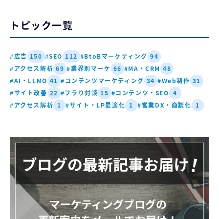
トピック一覧
#広告
#SEO
#BtoBマーケティング
150
112
94
#アクセス解析
#業界別マーケ
#MA・CRM
69
66
48
#AI・LLMO
#コンテンツマーケティング
#Web制作
41
34
31
#サイト改善
#フラり対談
#コンテンツ・SEO
22
15
4
#アクセス解析
#サイト・LP最適化
#営業DX・商談化
1
1
1