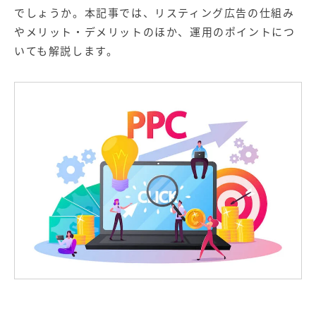
【店舗型ビジネス向け】エリ
【金融機関向け】マーケティ
でしょうか。本記事では、リスティング広告の仕組み
ア
ング
マーケティングサービス
サービス
やメリット・デメリットのほか、運用のポイントにつ
いても解説します。
【IT企業向け】マーケティン
SNSアカウント運用代行サー
グ
ビス（LINE）
サービス
広告プロモーションの製品
【クリニック向け】新規集患
【歯科業界向け】新規集患
Web広告サービス
Web広告パッケージ
【塾・個別塾業界向け】新規
サイトアクセス増加パッケー
集客Web広告パッケージ
ジ
商圏ねらいうちパッケージ
求人パッケージ
Web制作の製品
WEBプラス