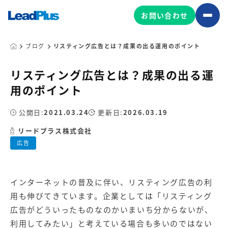
お問い合わせ
ブログ
リスティング広告とは？成果の出る運用のポイント
リスティング広告とは？成果の出る運
広告プロモーション
用のポイント
MA/CRM/SFA導入・運用
公開日:
2021.03.24
更新日:
2026.03.19
Web制作
マーケティング基盤の製品
リードプラス株式会社
マーケティングコンサルティング
広告
Leadplus One
MyFolio
コンテンツ制作
サイトアクセス解析ダッシュ
HubSpot導入・運用
マーケティング基盤
ボード
インターネットの普及に伴い、リスティング広告の利
用も伸びてきています。企業としては「リスティング
マーケティングサービスの製品
広告がどういったものなのかいまいち分からないが、
利用してみたい」と考えている場合も多いのではない