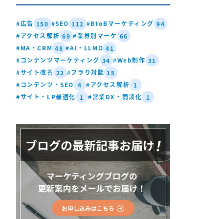
#広告
#SEO
#BtoBマーケティング
150
112
94
#アクセス解析
#業界別マーケ
69
66
#MA・CRM
#AI・LLMO
48
41
#コンテンツマーケティング
#Web制作
34
31
#サイト改善
#フラり対談
22
15
#コンテンツ・SEO
#アクセス解析
4
1
#サイト・LP最適化
#営業DX・商談化
1
1