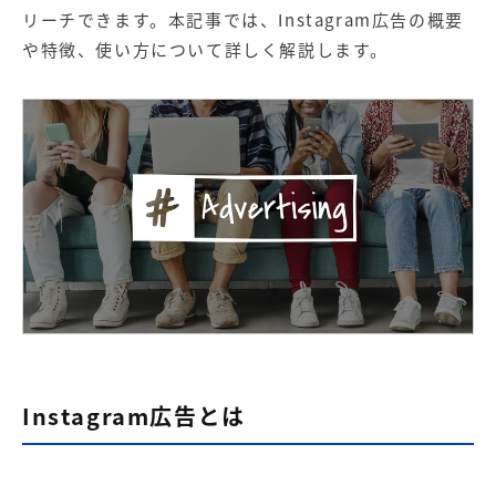
【店舗型ビジネス向け】エリ
【金融機関向け】マーケティ
リーチできます。本記事では、Instagram広告の概要
ア
ング
マーケティングサービス
サービス
や特徴、使い方について詳しく解説します。
【IT企業向け】マーケティン
SNSアカウント運用代行サー
グ
ビス（LINE）
サービス
広告プロモーションの製品
【クリニック向け】新規集患
【歯科業界向け】新規集患
Web広告サービス
Web広告パッケージ
【塾・個別塾業界向け】新規
サイトアクセス増加パッケー
集客Web広告パッケージ
ジ
商圏ねらいうちパッケージ
求人パッケージ
Instagram広告とは
Web制作の製品
WEBプラス