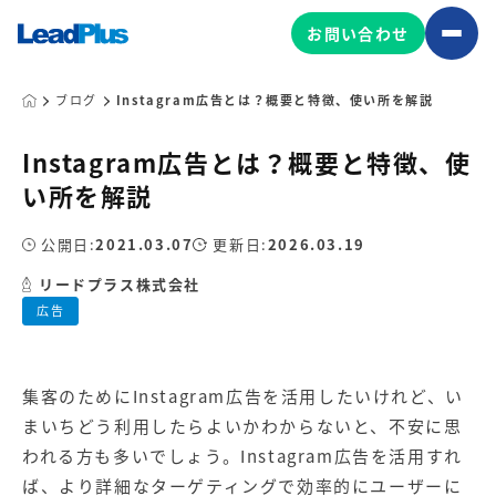
お問い合わせ
ブログ
Instagram広告とは？概要と特徴、使い所を解説
Instagram広告とは？概要と特徴、使
広告プロモーション
い所を解説
MA/CRM/SFA導入・運用
公開日:
2021.03.07
更新日:
2026.03.19
Web制作
マーケティング基盤の製品
リードプラス株式会社
マーケティングコンサルティング
広告
Leadplus One
MyFolio
コンテンツ制作
サイトアクセス解析ダッシュ
HubSpot導入・運用
マーケティング基盤
ボード
集客のためにInstagram広告を活用したいけれど、い
まいちどう利用したらよいかわからないと、不安に思
マーケティングサービスの製品
われる方も多いでしょう。Instagram広告を活用すれ
ば、より詳細なターゲティングで効率的にユーザーに