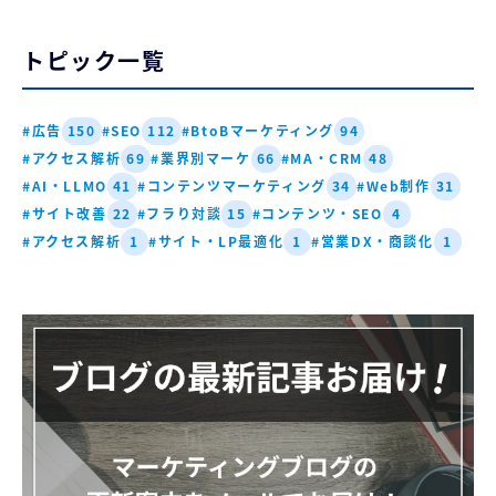
トピック一覧
#広告
#SEO
#BtoBマーケティング
150
112
94
#アクセス解析
#業界別マーケ
#MA・CRM
69
66
48
#AI・LLMO
#コンテンツマーケティング
#Web制作
41
34
31
#サイト改善
#フラり対談
#コンテンツ・SEO
22
15
4
#アクセス解析
#サイト・LP最適化
#営業DX・商談化
1
1
1