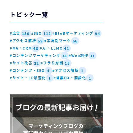
トピック一覧
#広告
#SEO
#BtoBマーケティング
150
112
94
#アクセス解析
#業界別マーケ
69
66
#MA・CRM
#AI・LLMO
48
41
#コンテンツマーケティング
#Web制作
34
31
#サイト改善
#フラり対談
22
15
#コンテンツ・SEO
#アクセス解析
4
1
#サイト・LP最適化
#営業DX・商談化
1
1