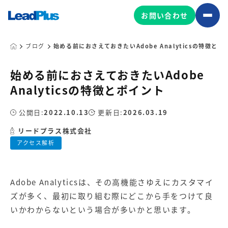
お問い合わせ
ブログ
始める前におさえておきたいAdobe Analyticsの特徴とポ
始める前におさえておきたいAdobe
広告プロモーション
Analyticsの特徴とポイント
MA/CRM/SFA導入・運用
公開日:
2022.10.13
更新日:
2026.03.19
Web制作
マーケティング基盤の製品
リードプラス株式会社
マーケティングコンサルティング
アクセス解析
Leadplus One
MyFolio
コンテンツ制作
サイトアクセス解析ダッシュ
HubSpot導入・運用
マーケティング基盤
ボード
Adobe Analytics
は、その高機能さゆえにカスタマイ
ズが多く、最初に取り組む際にどこから手をつけて良
マーケティングサービスの製品
いかわからないという場合が多いかと思います。