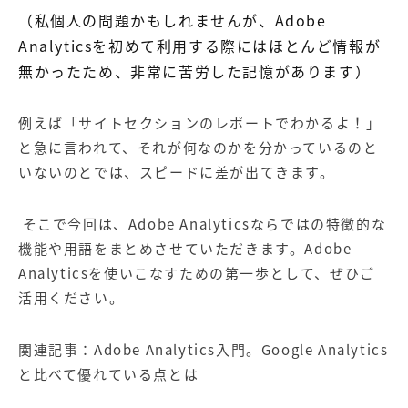
【店舗型ビジネス向け】エリ
【金融機関向け】マーケティ
（私個人の問題かもしれませんが、Adobe
ア
ング
マーケティングサービス
サービス
Analyticsを初めて利用する際にはほとんど情報が
無かったため、非常に苦労した記憶があります）
【IT企業向け】マーケティン
SNSアカウント運用代行サー
グ
ビス（LINE）
サービス
例えば「サイトセクションのレポートでわかるよ！」
と急に言われて、それが何なのかを分かっているのと
広告プロモーションの製品
いないのとでは、スピードに差が出てきます。
【クリニック向け】新規集患
【歯科業界向け】新規集患
Web広告サービス
Web広告パッケージ
そこで今回は、Adobe Analyticsならではの特徴的な
機能や用語をまとめさせていただきます。Adobe
【塾・個別塾業界向け】新規
サイトアクセス増加パッケー
Analyticsを使いこなすための第一歩として、ぜひご
集客Web広告パッケージ
ジ
活用ください。
商圏ねらいうちパッケージ
求人パッケージ
関連記事：
Adobe Analytics入門。Google Analytics
Web制作の製品
と比べて優れている点とは
WEBプラス