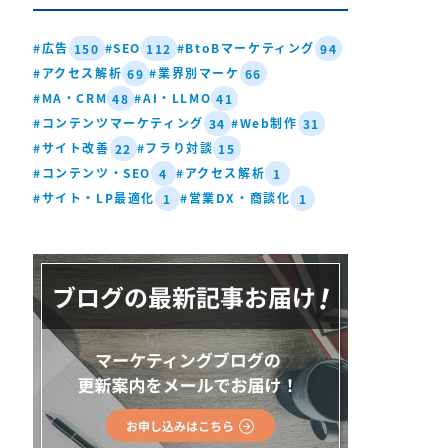
#広告
#SEO
#BtoBマーケティング
150
112
94
#アクセス解析
#業界別マーケ
69
66
#MA・CRM
#AI・LLMO
48
41
#コンテンツマーケティング
#Web制作
34
31
#サイト改善
#フラり対談
22
15
#コンテンツ・SEO
#アクセス解析
4
1
#サイト・LP最適化
#営業DX・商談化
1
1