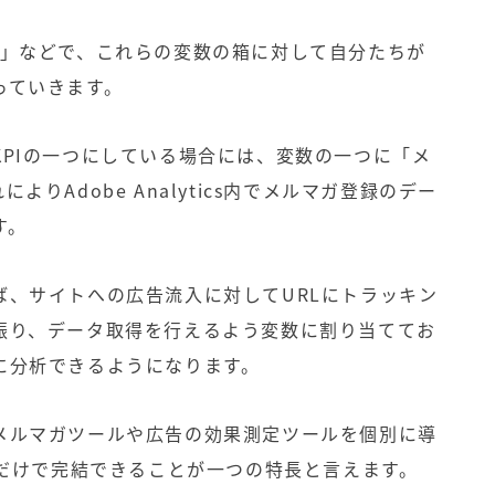
」などで、これらの変数の箱に対して自分たちが
っていきます。
KPI
の一つにしている場合には、変数の一つに「
メ
れにより
Adobe Analytics
内でメルマガ登録のデー
す。
ば、サイトへの広告流入に対して
URL
にトラッキン
振り、データ取得を行えるよう変数に割り当ててお
に分析できるようになります。
メルマガツールや広告の効果測定ツールを個別に導
だけで完結できることが一つの特長と言えます。