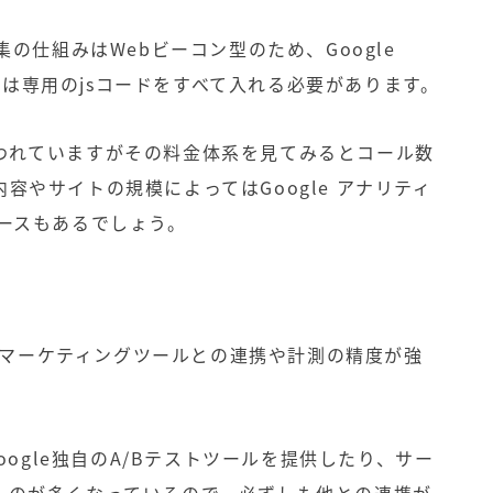
タ収集の仕組みは
Web
ビーコン型のため、Google
ジには専用の
js
コードをすべて入れる必要があります。
われていますがその料金体系を見てみるとコール数
内容やサイトの規模によっては
Google
アナリティ
ースもあるでしょう。
マーケティングツールとの連携や計測の精度が強
oogle
独自の
A/B
テストツールを提供したり、サー