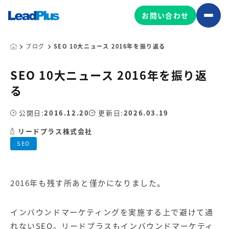
お問い合わせ
ブログ
SEO 10大ニュース 2016年を振り返る
SEO 10大ニュース 2016年を振り返
広告プロモーション
る
MA/CRM/SFA導入・運用
公開日:
2016.12.20
更新日:
2026.03.19
Web制作
マーケティング基盤の製品
リードプラス株式会社
マーケティングコンサルティング
SEO
Leadplus One
MyFolio
コンテンツ制作
サイトアクセス解析ダッシュ
HubSpot導入・運用
マーケティング基盤
ボード
2016年も残す所あと僅かになりました。
マーケティングサービスの製品
インバウンドマーケティング
を実施する上で避けて通
れないSEO。リードプラスもインバウンドマーケティ