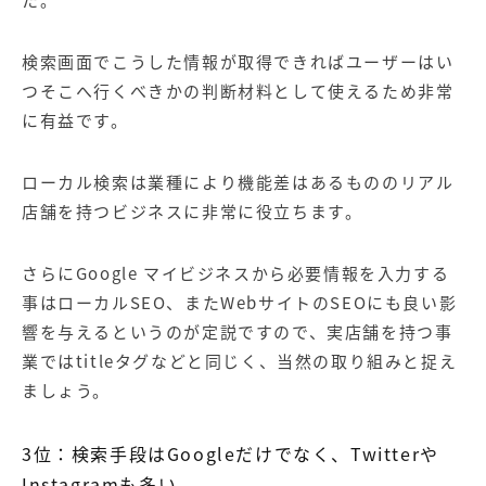
検索画面でこうした情報が取得できればユーザーはい
つそこへ行くべきかの判断材料として使えるため非常
に有益です。
ローカル検索は業種により機能差はあるもののリアル
店舗を持つビジネスに非常に役立ちます。
さらに
Google
マイビジネスから必要情報を入力する
事はローカル
SEO
、また
Web
サイトの
SEO
にも良い影
響を与えるというのが定説ですので、実店舗を持つ事
業では
title
タグなどと同じく、当然の取り組みと捉え
ましょう。
3
位：検索手段は
Google
だけでなく、
Twitter
や
Instagram
も多い