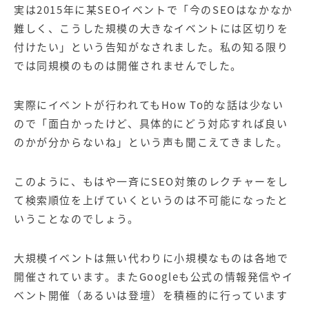
実は
2015
年に某
SEO
イベントで「今の
SEO
はなかなか
難しく、こうした規模の大きなイベントには区切りを
付けたい」という告知がなされました。私の知る限り
では同規模のものは開催されませんでした。
実際にイベントが行われても
How To
的な話は少ない
ので「面白かったけど、具体的にどう対応すれば良い
のかが分からないね」という声も聞こえてきました。
このように、もはや一斉に
SEO
対策のレクチャーをし
て検索順位を上げていくというのは不可能になったと
いうことなのでしょう。
大規模イベントは無い代わりに小規模なものは各地で
開催されています。また
Google
も公式の情報発信やイ
ベント開催（あるいは登壇）を積極的に行っています