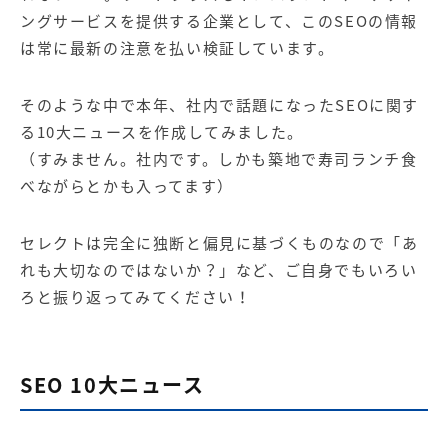
【店舗型ビジネス向け】エリ
【金融機関向け】マーケティ
ングサービスを提供する企業として、このSEOの情報
ア
ング
マーケティングサービス
サービス
は常に最新の注意を払い検証しています。
【IT企業向け】マーケティン
SNSアカウント運用代行サー
グ
ビス（LINE）
そのような中で本年、社内で話題になったSEOに関す
サービス
る10大ニュースを作成してみました。
（すみません。社内です。しかも築地で寿司ランチ食
広告プロモーションの製品
べながらとかも入ってます）
【クリニック向け】新規集患
【歯科業界向け】新規集患
Web広告サービス
Web広告パッケージ
セレクトは完全に独断と偏見に基づくものなので「あ
れも大切なのではないか？」など、ご自身でもいろい
【塾・個別塾業界向け】新規
サイトアクセス増加パッケー
ろと振り返ってみてください！
集客Web広告パッケージ
ジ
商圏ねらいうちパッケージ
求人パッケージ
SEO 10大ニュース
Web制作の製品
WEBプラス