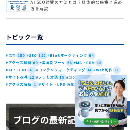
AI SEO対策の方法とは？具体的な施策と進め
方を解説
トピック一覧
#広告
#SEO
#BtoBマーケティング
150
112
94
#アクセス解析
#業界別マーケ
#MA・CRM
69
66
48
#AI・LLMO
#コンテンツマーケティング
#Web制作
41
34
31
#サイト改善
#フラり対談
#コンテンツ・SEO
22
15
4
#アクセス解析
#サイト・LP最適化
#営業DX・商談化
1
1
1
目次