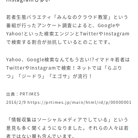
若者生態バラエティ「みんなのクラウド教室」という
番組が行ったアンケート調査によると、
Google
や
Yahoo!
といった検索エンジンと
Twitter
や
Instagram
で検索する割合が拮抗しているとのことです。
Yahoo
、
Google
検索なんてもう古い
!?
イマドキ若者は
Twitterや
Instagram
で検索！ネットでは「らぶり
つ」「ジードラ」「エゴサ」が流行！
出典：PRTIMES
2016/2/9
https://prtimes.jp/main/html/rd/p/000000012.
「情報収集は
ソーシャルメディア
でしている」という
意見も多く聞くようになりました。それらの人々は若
者ではない層も含んでいます。