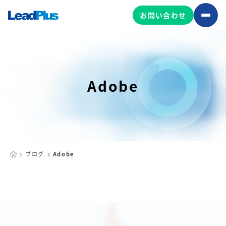
お問い合わせ
広告プロモーション
Adobe
MA/CRM/SFA導入・運用
Web制作
マーケティング基盤の製品
マーケティングコンサルティング
Leadplus One
MyFolio
コンテンツ制作
ブログ
Adobe
サイトアクセス解析ダッシュ
HubSpot導入・運用
マーケティング基盤
ボード
マーケティングサービスの製品