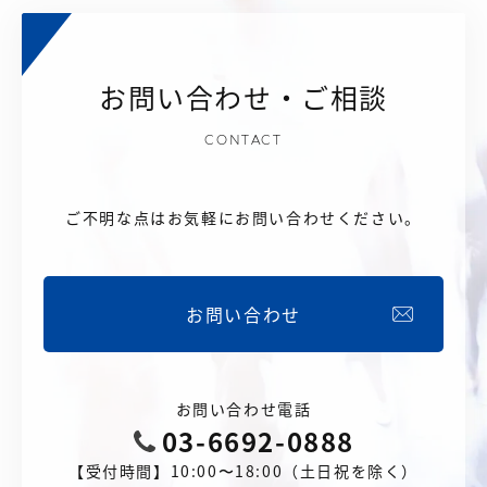
【店舗型ビジネス向け】エリ
【金融機関向け】マーケティ
ア
ング
マーケティングサービス
サービス
お問い合わせ・ご相談
【IT企業向け】マーケティン
SNSアカウント運用代行サー
グ
ビス（LINE）
サービス
CONTACT
広告プロモーションの製品
ご不明な点はお気軽にお問い合わせください。
【クリニック向け】新規集患
【歯科業界向け】新規集患
Web広告サービス
Web広告パッケージ
【塾・個別塾業界向け】新規
サイトアクセス増加パッケー
お問い合わせ
集客Web広告パッケージ
ジ
商圏ねらいうちパッケージ
求人パッケージ
お問い合わせ電話
03-6692-0888
Web制作の製品
【受付時間】10:00〜18:00（土日祝を除く）
WEBプラス