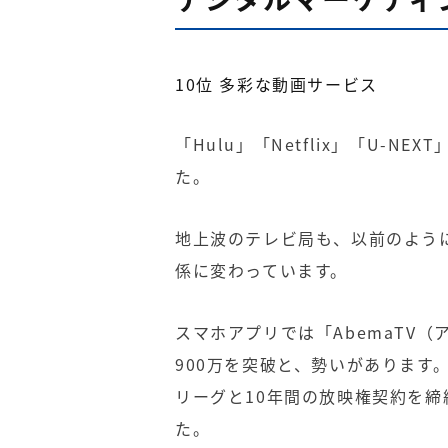
10位
多彩な動画サービス
「
Hulu
」「
Netflix
」「
U-NEXT
た。
地上波のテレビ局も、以前のよう
係に変わっています。
スマホアプリでは「
AbemaTV
（
900
万を突破と、勢いがあります
リーグと
10
年間の放映権契約を締
た。