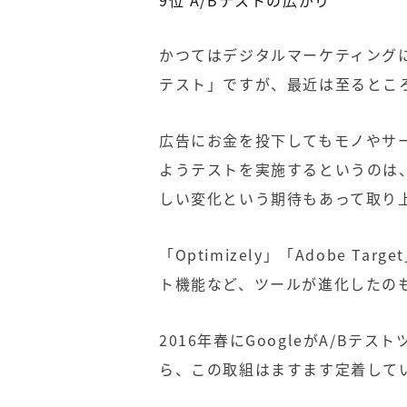
9位
A/B
テストの広がり
かつてはデジタルマーケティング
テスト
」ですが、最近は至るとこ
広告にお金を投下してもモノやサ
ようテストを実施するというのは
しい変化という期待もあって取り
「
Optimizely
」「
Adobe Target
ト機能など、ツールが進化したの
2016年春に
Google
が
A/B
テスト
ら、この取組はますます定着して