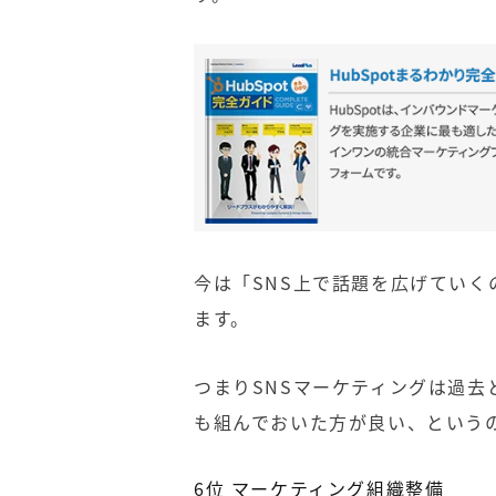
今は「
SNS
上で話題を広げていく
ます。
つまり
SNS
マーケティングは過去
も組んでおいた方が良い、という
6
位
マーケティング
組織整備