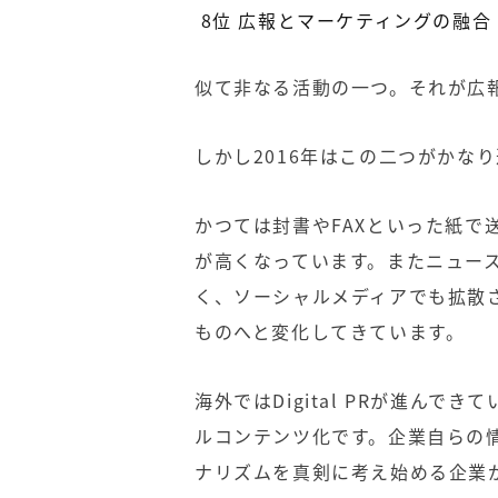
8位
広報とマーケティングの融合
似て非なる活動の一つ。それが広
しかし
2016
年はこの二つがかなり
かつては封書や
FAX
といった紙で
が高くなっています。またニュー
く、ソーシャルメディアでも拡散
ものへと変化してきています。
海外ではDigital PRが進ん
ルコンテンツ化です。企業自らの
ナリズムを真剣に考え始める企業