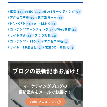
#広告
#SEO
#BtoBマーケティング
150
112
94
#アクセス解析
#業界別マーケ
69
66
#MA・CRM
#AI・LLMO
48
41
#コンテンツマーケティング
#Web制作
34
31
#サイト改善
#フラり対談
22
15
#コンテンツ・SEO
#アクセス解析
4
1
#サイト・LP最適化
#営業DX・商談化
1
1