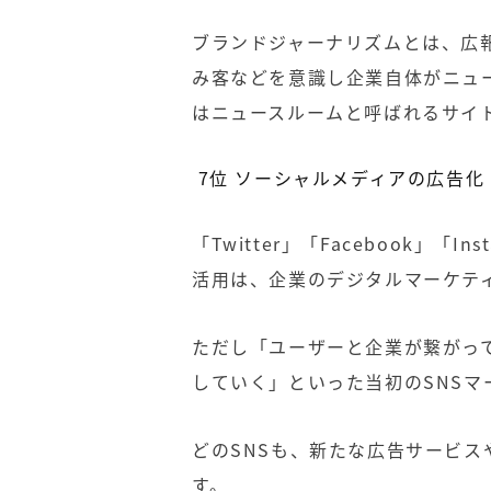
ブランドジャーナリズムとは、広
み客などを意識し企業自体がニュ
はニュースルームと呼ばれるサイ
7
位
ソーシャルメディアの広告化
「
Twitter
」「
Facebook
」「
Ins
活用は、企業のデジタルマーケテ
ただし「ユーザーと企業が繋がっ
していく」といった当初の
SNS
マ
どの
SNS
も、新たな広告サービス
す。