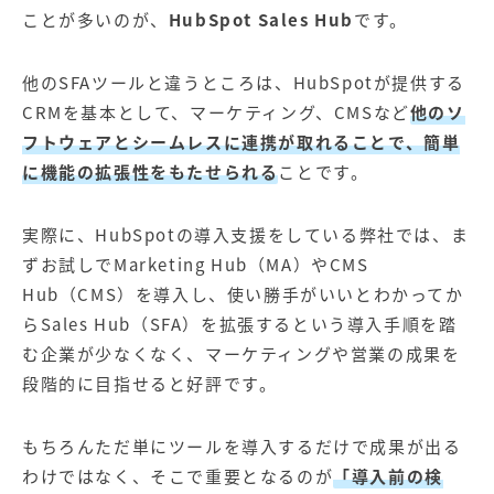
【店舗型ビジネス向け】エリ
【金融機関向け】マーケティ
ことが多いのが、
HubSpot Sales Hub
です。
ア
ング
マーケティングサービス
サービス
他のSFAツールと違うところは、HubSpotが提供する
【IT企業向け】マーケティン
SNSアカウント運用代行サー
CRMを基本として、マーケティング、CMSなど
他のソ
グ
ビス（LINE）
サービス
フトウェアとシームレスに連携が取れることで、簡単
に機能の拡張性をもたせられる
ことです。
広告プロモーションの製品
実際に、HubSpotの導入支援をしている弊社では、ま
【クリニック向け】新規集患
【歯科業界向け】新規集患
ずお試しでMarketing Hub（MA）やCMS
Web広告サービス
Web広告パッケージ
Hub（CMS）を導入し、使い勝手がいいとわかってか
【塾・個別塾業界向け】新規
サイトアクセス増加パッケー
らSales Hub（SFA）を拡張するという導入手順を踏
集客Web広告パッケージ
ジ
む企業が少なくなく、マーケティングや営業の成果を
商圏ねらいうちパッケージ
求人パッケージ
段階的に目指せると好評です。
もちろんただ単にツールを導入するだけで成果が出る
Web制作の製品
わけではなく、そこで重要となるのが
「導入前の検
WEBプラス