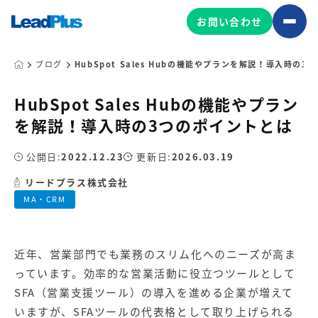
お問い合わせ
ブログ
HubSpot Sales Hubの機能やプランを解説！導入時の
HubSpot Sales Hubの機能やプラン
広告プロモーション
を解説！導入時の3つのポイントとは
MA/CRM/SFA導入・運用
公開日:
2022.12.23
更新日:
2026.03.19
Web制作
マーケティング基盤の製品
リードプラス株式会社
マーケティングコンサルティング
MA・CRM
Leadplus One
MyFolio
コンテンツ制作
サイトアクセス解析ダッシュ
HubSpot導入・運用
マーケティング基盤
ボード
近年、営業部門でも業務のスリム化へのニーズが高ま
っています。効率的な営業活動に役立つツールとして
マーケティングサービスの製品
SFA（営業支援ツール）の導入を進める企業が増えて
いますが、SFAツールの代表格として取り上げられる