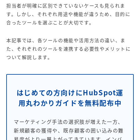
【店舗型ビジネス向け】エリ
【金融機関向け】マーケティ
担当者が明確に区別できていないケースも見られま
ア
ング
マーケティングサービス
サービス
す。しかし、それぞれ用途や機能が違うため、目的に
合ったツールを選ぶことが大切です。
【IT企業向け】マーケティン
SNSアカウント運用代行サー
グ
ビス（LINE）
サービス
本記事では、各ツールの機能や活用方法の違い、ま
た、それぞれのツールを連携する必要性やメリットに
広告プロモーションの製品
ついて解説します。
【クリニック向け】新規集患
【歯科業界向け】新規集患
Web広告サービス
Web広告パッケージ
【塾・個別塾業界向け】新規
サイトアクセス増加パッケー
はじめての方向けにHubSpot運
集客Web広告パッケージ
ジ
用丸わかりガイドを無料配布中
商圏ねらいうちパッケージ
求人パッケージ
マーケティング手法の選択肢が増えた一方、
Web制作の製品
新規顧客の獲得や、既存顧客の囲い込みの難
易度がより一層上がってきています。インバ
WEBプラス