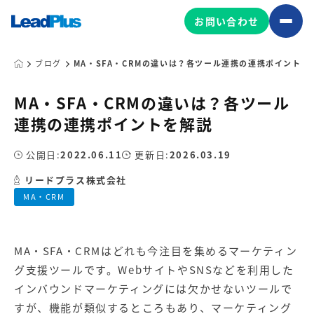
お問い合わせ
ブログ
MA・SFA・CRMの違いは？各ツール連携の連携ポイントを
MA・SFA・CRMの違いは？各ツール
広告プロモーション
連携の連携ポイントを解説
MA/CRM/SFA導入・運用
公開日:
2022.06.11
更新日:
2026.03.19
Web制作
マーケティング基盤の製品
リードプラス株式会社
マーケティングコンサルティング
MA・CRM
Leadplus One
MyFolio
コンテンツ制作
サイトアクセス解析ダッシュ
HubSpot導入・運用
マーケティング基盤
ボード
MA・SFA・CRMはどれも今注目を集めるマーケティン
グ支援ツールです。WebサイトやSNSなどを利用した
マーケティングサービスの製品
インバウンドマーケティングには欠かせないツールで
すが、機能が類似するところもあり、マーケティング