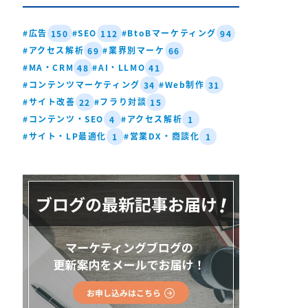
#広告
#SEO
#BtoBマーケティング
150
112
94
#アクセス解析
#業界別マーケ
69
66
#MA・CRM
#AI・LLMO
48
41
#コンテンツマーケティング
#Web制作
34
31
#サイト改善
#フラり対談
22
15
#コンテンツ・SEO
#アクセス解析
4
1
#サイト・LP最適化
#営業DX・商談化
1
1