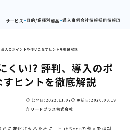
目的/業種別
導入事例
会社情報
採用情報
サービス
製品
評判、導入のポイントや使いこなすヒントを徹底解説
いにくい!? 評判、導入のポ
なすヒントを徹底解説
公開日:
2022.11.07
更新日:
2026.03.19
リードプラス株式会社
らに進化させるために、HubSpotの導入を検討