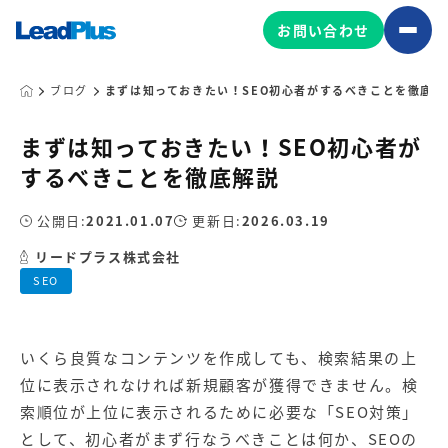
お問い合わせ
ブログ
まずは知っておきたい！SEO初心者がするべきことを徹底解
まずは知っておきたい！SEO初心者が
広告プロモーション
するべきことを徹底解説
MA/CRM/SFA導入・運用
公開日:
2021.01.07
更新日:
2026.03.19
Web制作
マーケティング基盤の製品
リードプラス株式会社
マーケティングコンサルティング
SEO
Leadplus One
MyFolio
コンテンツ制作
サイトアクセス解析ダッシュ
HubSpot導入・運用
マーケティング基盤
ボード
いくら良質なコンテンツを作成しても、検索結果の上
位に表示されなければ新規顧客が獲得できません。検
マーケティングサービスの製品
索順位が上位に表示されるために必要な「
SEO対策
」
として、初心者がまず行なうべきことは何か、SEOの