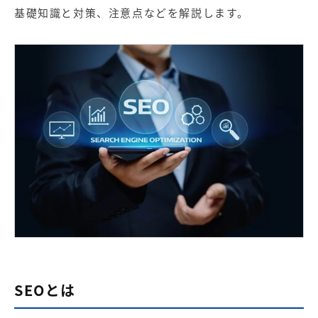
【店舗型ビジネス向け】エリ
【金融機関向け】マーケティ
基礎知識と対策、注意点などを解説します。
ア
ング
マーケティングサービス
サービス
【IT企業向け】マーケティン
SNSアカウント運用代行サー
グ
ビス（LINE）
サービス
広告プロモーションの製品
【クリニック向け】新規集患
【歯科業界向け】新規集患
Web広告サービス
Web広告パッケージ
【塾・個別塾業界向け】新規
サイトアクセス増加パッケー
集客Web広告パッケージ
ジ
商圏ねらいうちパッケージ
求人パッケージ
SEOとは
Web制作の製品
WEBプラス