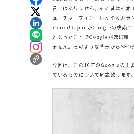
言ではありません。その昔は検索エ
ューチャーフォン（いわゆるガラ
Yahoo!JapanがGoogle
となったことでGoogleがほぼ
ません。そのような背景から
SEO
今回は、この10年のGoogle
ているものについて解説致します