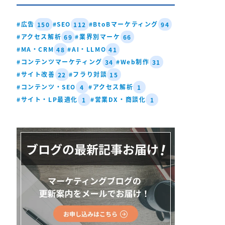
#広告
#SEO
#BtoBマーケティング
150
112
94
#アクセス解析
#業界別マーケ
69
66
#MA・CRM
#AI・LLMO
48
41
#コンテンツマーケティング
#Web制作
34
31
#サイト改善
#フラり対談
22
15
#コンテンツ・SEO
#アクセス解析
4
1
#サイト・LP最適化
#営業DX・商談化
1
1