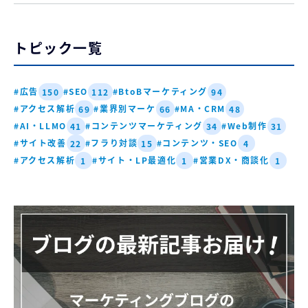
トピック一覧
#広告
#SEO
#BtoBマーケティング
150
112
94
#アクセス解析
#業界別マーケ
#MA・CRM
69
66
48
#AI・LLMO
#コンテンツマーケティング
#Web制作
41
34
31
#サイト改善
#フラり対談
#コンテンツ・SEO
22
15
4
#アクセス解析
#サイト・LP最適化
#営業DX・商談化
1
1
1