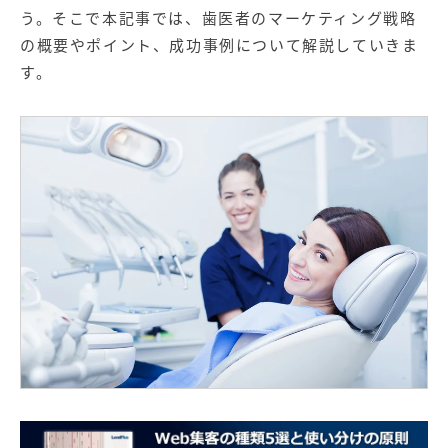
【店舗型ビジネス向け】エリ
【金融機関向け】マーケティ
う。そこで本記事では、歯医者のマーケティング戦略
ア
ング
マーケティングサービス
サービス
の概要やポイント、成功事例について解説していきま
す。
【IT企業向け】マーケティン
SNSアカウント運用代行サー
グ
ビス（LINE）
サービス
広告プロモーションの製品
【クリニック向け】新規集患
【歯科業界向け】新規集患
Web広告サービス
Web広告パッケージ
【塾・個別塾業界向け】新規
サイトアクセス増加パッケー
集客Web広告パッケージ
ジ
商圏ねらいうちパッケージ
求人パッケージ
Web制作の製品
WEBプラス