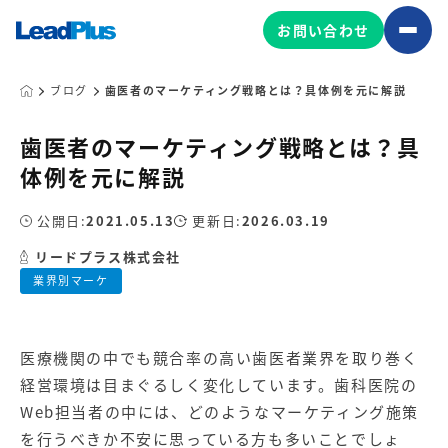
お問い合わせ
ブログ
歯医者のマーケティング戦略とは？具体例を元に解説
歯医者のマーケティング戦略とは？具
広告プロモーション
体例を元に解説
MA/CRM/SFA導入・運用
公開日:
2021.05.13
更新日:
2026.03.19
Web制作
マーケティング基盤の製品
リードプラス株式会社
マーケティングコンサルティング
業界別マーケ
Leadplus One
MyFolio
コンテンツ制作
サイトアクセス解析ダッシュ
HubSpot導入・運用
マーケティング基盤
ボード
医療機関の中でも競合率の高い歯医者業界を取り巻く
経営環境は目まぐるしく変化しています。歯科医院の
マーケティングサービスの製品
Web担当者の中には、どのようなマーケティング施策
を行うべきか不安に思っている方も多いことでしょ