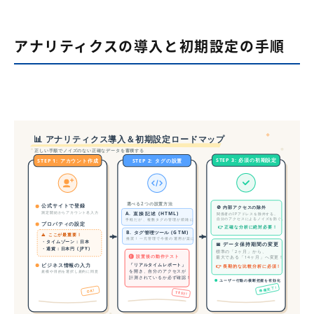
アナリティクスの導入と初期設定の手順
📊 アナリティクス導入＆初期設定ロードマップ
正しい手順でノイズのない正確なデータを蓄積する
STEP 3: 必須の初期設定
STEP 1: アカウント作成
STEP 2: タグの設置
選べる2つの設置方法
公式サイトで登録
🚫 内部アクセスの除外
測定開始からアカウント名入力
A. 直接記述 (HTML)
関係者のIPアドレスを除外する。
自分のアクセスによるノイズを防ぐ。
手軽だが、複数タグの管理が煩雑に
プロパティの設定
👉 正確な分析に絶対必要！
B. タグ管理ツール (GTM)
⚠️ ここが最重要！
推奨！一元管理で今後の運用が楽に
・タイムゾーン：日本
📅 データ保持期間の変更
・通貨：日本円 (JPY)
標準の「2ヶ月」から、
設置後の動作テスト
!
最大である「14ヶ月」へ変更！
ビジネス情報の入力
「リアルタイムレポート」
👉 長期的な比較分析に必須！
を開き、自分のアクセスが
規模や目的を選択し規約に同意
計測されているか必ず確認！
ユーザー行動の横断把握を有効化
準備完了!
OK!
TEST!