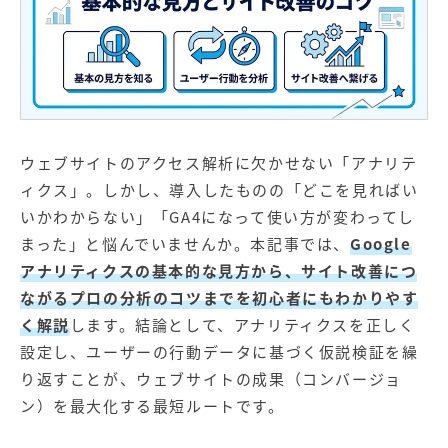
【店舗型ビジネス向け】エリ
【金融機関向け】マーケティ
ア
ング
マーケティングサービス
サービス
【IT企業向け】マーケティン
SNSアカウント運用代行サー
グ
ビス（LINE）
サービス
ウェブサイトのアクセス解析に欠かせない「アナリテ
広告プロモーションの製品
ィクス」。しかし、導入したものの「どこを見ればい
いかわからない」「GA4になって使い方が変わってし
【クリニック向け】新規集患
【歯科業界向け】新規集患
Web広告サービス
Web広告パッケージ
まった」と悩んでいませんか。本記事では、
Google
アナリティクスの基本的な見方から、サイト改善につ
【塾・個別塾業界向け】新規
サイトアクセス増加パッケー
ながるプロの分析のコツまでを初心者にもわかりやす
集客Web広告パッケージ
ジ
く解説
します。結論として、アナリティクスを正しく
商圏ねらいうちパッケージ
求人パッケージ
設定し、ユーザーの行動データに基づく仮説検証を繰
り返すことが、ウェブサイトの成果（コンバージョ
Web制作の製品
ン）を最大化する最短ルートです。
WEBプラス