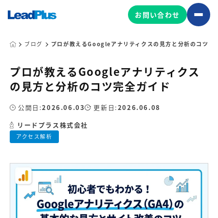
お問い合わせ
ブログ
プロが教えるGoogleアナリティクスの見方と分析のコツ完
プロが教えるGoogleアナリティクス
広告プロモーション
の見方と分析のコツ完全ガイド
MA/CRM/SFA導入・運用
公開日:
2026.06.03
更新日:
2026.06.08
Web制作
マーケティング基盤の製品
リードプラス株式会社
マーケティングコンサルティング
アクセス解析
Leadplus One
MyFolio
コンテンツ制作
サイトアクセス解析ダッシュ
HubSpot導入・運用
マーケティング基盤
ボード
マーケティングサービスの製品