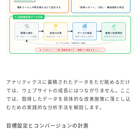
最終ゴールと中間目標を分けて設計する
「探索レポート」で迷い・離脱箇所を特定
3. 仮説検証型データ分析
1
2
3
4
課題の抽出
仮説の立案
データの検証
施策と効果測定
例: 特定ページの離脱
「導線が迷いやすい？」
改善後の変化を追う
数値で仮説を裏付け
サイクルを回して継続的に改善！
★ プロのコツ：一度に複数変更せず、1要素ずつ検証すること！
アナリティクスに蓄積されたデータをただ眺めるだけ
では、ウェブサイトの成長にはつながりません。ここ
では、取得したデータを具体的な改善施策に落とし込
むための実践的な分析手法を解説します。
目標設定とコンバージョンの計測