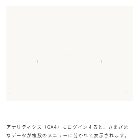
GA4（アナリティクス）の基本画面マップ
① ホーム画面（全体のいま）
② ユーザー属性 ＆ 環境
ユーザー数
人
ユーザー属性
テクノロジー
リアルタイム
サイトを訪問した「人」の数
過去30分間の動き
👤 年齢・性別
📱 デバイス (PC/スマホ)
イベント数
行動
🌍 国・地域
🌐 ブラウザの種類
PVやクリックなどの行動総数
コンバージョン
想定ターゲットと
スマホ率が高ければ
★
一致しているか検証！
モバイル表示を最優先！
購入や問い合わせなどの成果
③ 流入元（ユーザーはどこから来た？）
Direct
Referral
Organic Social
Organic Search
💡 SEOプロの視点
直接・ブックマーク
自然検索
他サイトのリンク
SNS（無料枠）
「Organic Search」
の推移を定期的に
追うことで、
URL直接入力や
ブログや紹介サイト
X、Instagram等の
SEO施策の成果が
★SEOで最重要！
参照元不明のアクセス
リンク経由の流入
ソーシャルメディア
はっきりと見えます！
アナリティクス（GA4）にログインすると、さまざま
なデータが複数のメニューに分かれて表示されます。