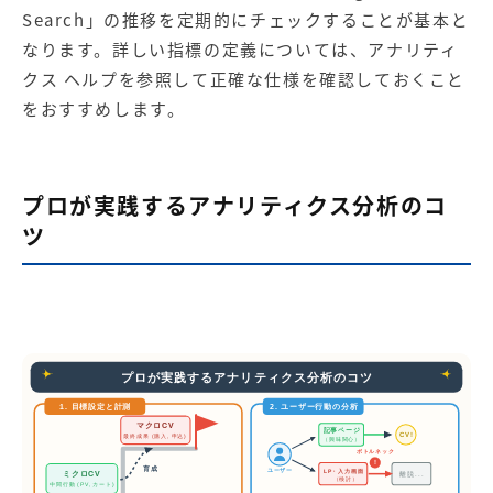
Search」の推移を定期的にチェックすることが基本と
なります。詳しい指標の定義については、
アナリティ
クス ヘルプ
を参照して正確な仕様を確認しておくこと
をおすすめします。
プロが実践するアナリティクス分析のコ
ツ
プロが実践するアナリティクス分析のコツ
1. 目標設定と計測
2. ユーザー行動の分析
マクロCV
記事ページ
CV!
最終成果 (購入, 申込)
（興味関心）
ボトルネック
!
育成
ユーザー
LP・入力画面
ミクロCV
離脱...
（検討）
中間行動 (PV, カート)