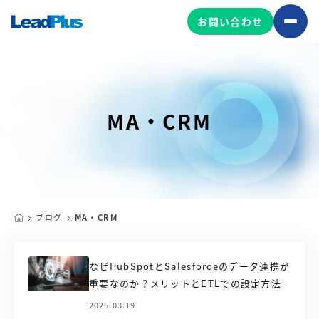
お問い合わせ
広告プロモーション
MA・CRM
MA/CRM/SFA導入・運用
Web制作
マーケティング基盤の製品
マーケティングコンサルティング
Leadplus One
MyFolio
コンテンツ制作
ブログ
MA・CRM
サイトアクセス解析ダッシュ
HubSpot導入・運用
マーケティング基盤
ボード
なぜHubSpotとSalesforceのデータ連携が
重要なのか？メリットとETLでの設定方法
マーケティングサービスの製品
2026.03.19