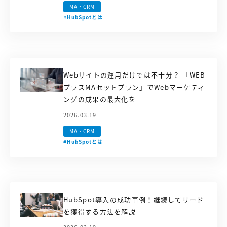
【店舗型ビジネス向け】エリ
【金融機関向け】マーケティ
MA・CRM
ア
ング
#HubSpotとは
マーケティングサービス
サービス
【IT企業向け】マーケティン
SNSアカウント運用代行サー
グ
ビス（LINE）
サービス
Webサイトの運用だけでは不十分？ 「WEB
プラスMAセットプラン」でWebマーケティ
広告プロモーションの製品
ングの成果の最大化を
【クリニック向け】新規集患
【歯科業界向け】新規集患
2026.03.19
Web広告サービス
Web広告パッケージ
MA・CRM
#HubSpotとは
【塾・個別塾業界向け】新規
サイトアクセス増加パッケー
集客Web広告パッケージ
ジ
商圏ねらいうちパッケージ
求人パッケージ
HubSpot導入の成功事例！継続してリード
Web制作の製品
を獲得する方法を解説
WEBプラス