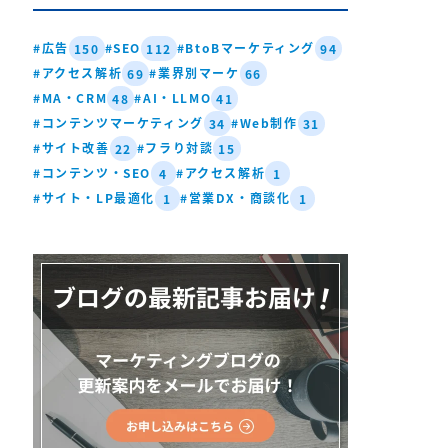
#広告
#SEO
#BtoBマーケティング
150
112
94
#アクセス解析
#業界別マーケ
69
66
#MA・CRM
#AI・LLMO
48
41
#コンテンツマーケティング
#Web制作
34
31
#サイト改善
#フラり対談
22
15
#コンテンツ・SEO
#アクセス解析
4
1
#サイト・LP最適化
#営業DX・商談化
1
1