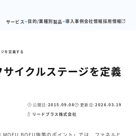
目的/業種別
導入事例
会社情報
採用情報
サービス
製品
ージを定義する
フサイクルステージを定義
公開日:
2015.09.08
更新日:
2026.03.19
リードプラス株式会社
,MOFU,BOFU施策のポイント
」では、ファネルと